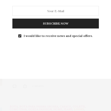
11 SHARES
SUBSCRIBE NOW
BOTA PARA PERNA GROSSA
,
CASACO
,
COLETE
,
COMO USAR
,
GORDA FASHION
,
HOME
,
LOOKS
,
MEIA-CALÇA
,
MODA
,
SHORT
,
TOP CROPPED
,
VESTIDO
13 DE MAIO DE 2021
I would like to receive news and special offers.
Looks com coturno:
inspirações de looks plus size
10 looks com coturno Monolith da Prada inspired. O
coturno é um calçado ótimo para pés gordos e super
versátil!
2 SHARES
BOTA
,
BOTA PARA PERNA GROSSA
,
CASACO
,
COLETE
,
COMO USAR
,
GORDA FASHION
,
HOME
,
JEANS
,
LOOKS
,