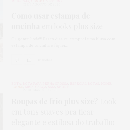
MEIA-CALÇA
,
MODA
,
VESTIDO
12 DE AGOSTO DE 2020
Como usar estampa de
oncinha
em looks plus size
Oi, gente linda!!! Esses dias eu comprei uma blusa com
estampa de oncinha e fiquei…
19 SHARES
BOTA
,
BOTA PARA PERNA GROSSA
,
ESPECIAL BOTAS
,
HOME
,
LOOKS
,
MEIA-CALÇA
,
SAIA
,
SHORT
22 DE MARÇO DE 2018
Roupas de frio plus size?
Look
em tons suaves pra ficar
elegante e estilosa do trabalho