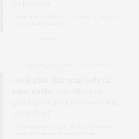
ao passeio
Olá queridas! EU AMO outono e inverno, acho que a
rua vira um desfile com as…
0 SHARES
BOTA PARA PERNA GROSSA
,
COMO USAR
,
HOME
,
MODA
2 DE OUTUBRO DE 2017
Look plus size com bota de
cano curto
: veja ideias de
produções para usar com sua
ankle boot!
As botas com cano curto é uma das tendências do
Outono/Inverno que vai continuar durante…