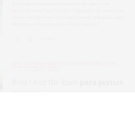
Na dúvida de como usar bota over the knee com
pernas grossas? Aqui eu dou 3 sugestões de como usar
a bota over the knee em coxas grossas: com jeans, com
mini saia e com meia-calça. Vem se inspirar!
12 SHARES
BOTA
,
BOTA PARA PERNA GROSSA
,
COMPRAS
,
HOME
,
LOOKS
,
MODA
,
ONLINE
,
ROTEIROS
4 DE AGOSTO DE 2021
Bota Over the knee
para pernas
grossas
Uma lista de lojas com botas over the knee para
pernas grossas, que vão ficar confortáveis, fashion e
lindas! Algumas ainda fazem sapatos na sua medida de
panturrilhas e coxas grossas. Veja onde comprar!