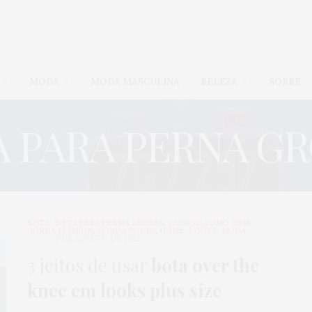
MODA
MODA MASCULINA
BELEZA
SOBRE
 PARA PERNA G
BOTA
,
BOTA PARA PERNA GROSSA
,
CASACO
,
COMO USAR
,
GORDA FASHION
,
GORDA PODE?
,
HOME
,
LOOKS
,
MODA
5 DE AGOSTO DE 2021
3 jeitos de usar
bota over the
knee em looks plus size