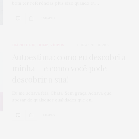
bom ter referências plus size quando eu…
0 SHARES
DIÁRIO DA JU
,
HOME
,
VÍDEOS
1 DE ABRIL DE 2015
Autoestima: como eu descobri a
minha – e como você pode
descobrir a sua!
Eu me achava feia. Chata. Sem graça. Achava que,
apesar de quaisquer qualidades que eu…
0 SHARES