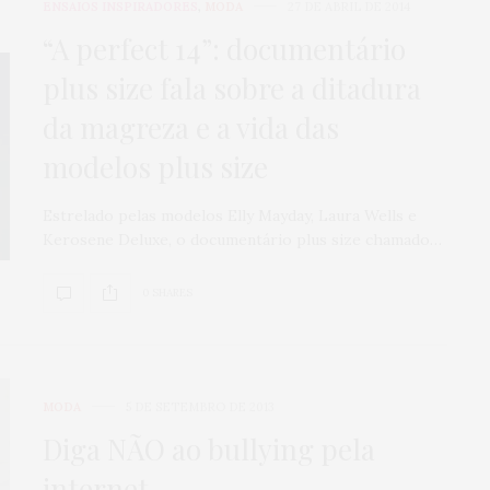
ENSAIOS INSPIRADORES
,
MODA
27 DE ABRIL DE 2014
“A perfect 14”: documentário
plus size fala sobre a ditadura
da magreza e a vida das
modelos plus size
Estrelado pelas modelos Elly Mayday, Laura Wells e
Kerosene Deluxe, o documentário plus size chamado…
0 SHARES
MODA
5 DE SETEMBRO DE 2013
Diga NÃO ao bullying pela
internet