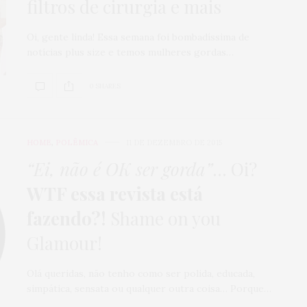
filtros de cirurgia e mais
Oi, gente linda! Essa semana foi bombadíssima de
notícias plus size e temos mulheres gordas…
0 SHARES
HOME
,
POLÊMICA
11 DE DEZEMBRO DE 2015
“Ei, não é OK ser gorda”
… Oi?
WTF essa revista está
fazendo?!
Shame on you
Glamour!
Olá queridas, não tenho como ser polida, educada,
simpática, sensata ou qualquer outra coisa… Porque…