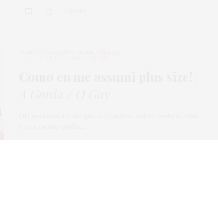
0 SHARES
COMPORTAMENTO
,
HOME
,
VÍDEOS
13 DE NOVEMBRO DE 2015
Como eu me assumi plus size!
|
A Gorda e O Gay
Olá queridas, eu sei que ontem teve vídeo também, mas
é que eu não podia…
0 SHARES
COMPORTAMENTO
,
POLÊMICA
,
VÍDEOS
7 DE OUTUBRO DE 2015
11 minutos sobre