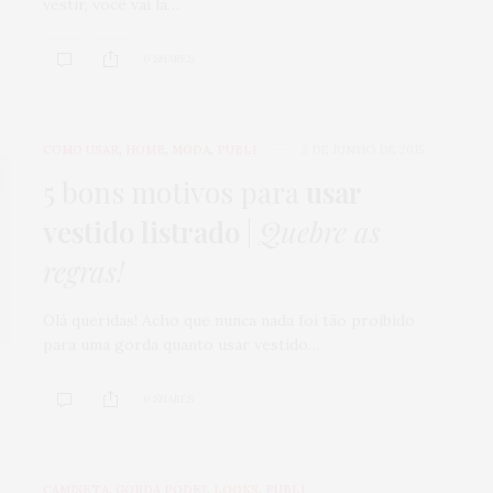
vestir, você vai lá…
0 SHARES
COMO USAR
,
HOME
,
MODA
,
PUBLI
2 DE JUNHO DE 2015
5 bons motivos para
usar
vestido listrado
|
Quebre as
regras!
Olá queridas! Acho que nunca nada foi tão proibido
para uma gorda quanto usar vestido…
0 SHARES
CAMISETA
,
GORDA PODE?
,
LOOKS
,
PUBLI