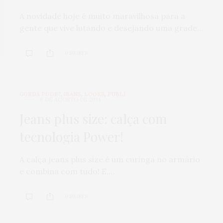
A novidade hoje é muito maravilhosa para a
gente que vive lutando e desejando uma grade…
0 SHARES
GORDA PODE?
,
JEANS
,
LOOKS
,
PUBLI
6 DE AGOSTO DE 2014
Jeans plus size: calça com
tecnologia Power!
A calça jeans plus size é um curinga no armário
e combina com tudo! E,…
0 SHARES