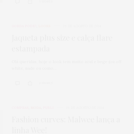
0 SHARES
GORDA PODE?
,
LOOKS
29 DE AGOSTO DE 2014
Jaqueta plus size e calça flare
estampada
Olá queridas, hoje o look tem muito azul e bege (ou off
white, nude ou como…
0 SHARES
COMPRAS
,
MODA
,
PUBLI
26 DE AGOSTO DE 2014
Fashion curves: Malwee lança a
linha Wee!