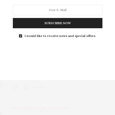
size…
0 SHARES
SUBSCRIBE NOW
I would like to receive news and special offers.
COMO USAR
,
COMPRAS
,
MODA
3 DE OUTUBRO DE 2014
5 vantagens das roupas em
neoprene
Olá queridas, há algum tempo as lojas plus size
começaram a vender roupas em…
0 SHARES
GORDA FASHION
,
LOOKS
,
TOP CROPPED
19 DE SETEMBRO DE 2014