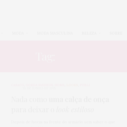
MODA
MODA MASCULINA
BELEZA
SOBRE
Tag:
CALÇA
CASACO
,
GORDA FASHION
,
HOME
,
LOOKS
,
PUBLI
16 DE JUNHO DE 2015
Nada como
uma calça de onça
para deixar o
look estiloso
Depois de horas na frente do armário sem saber o que