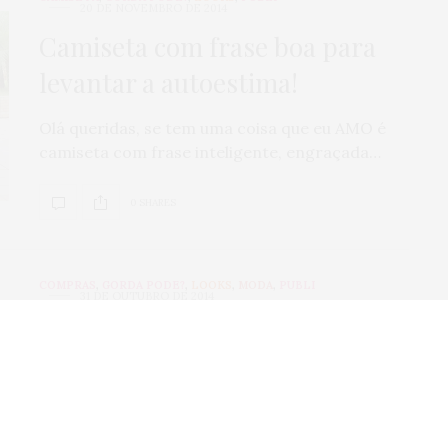
20 DE NOVEMBRO DE 2014
Camiseta com frase boa para
levantar a autoestima!
Olá queridas, se tem uma coisa que eu AMO é
camiseta com frase inteligente, engraçada…
0 SHARES
COMPRAS
,
GORDA PODE?
,
LOOKS
,
MODA
,
PUBLI
31 DE OUTUBRO DE 2014
Plus size na Marisa: coleção
Especial para Você – Jovem
Oláááá, queridas! É com MUITA empolgação
que hoje venho contar sobre as roupas plus