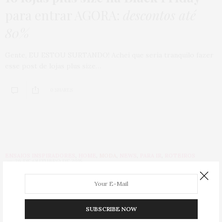
para entrar AGORA:
descontos até
80%
Gente, EU ESTOU SURTANDO! Achei que seria tranquilo fazer
esse post de lojas plus size…
0 SHARES
ENSAIOS INSPIRADORES
,
HOME
,
MODA
,
NEWS
,
PARA IR
,
ROTEIROS
26 DE OUTUBRO DE 2015
Estilo não tem tamanho!
8
musas
plus size
juntas em uma campanha
SUBSCRIBE NOW
de arrasar