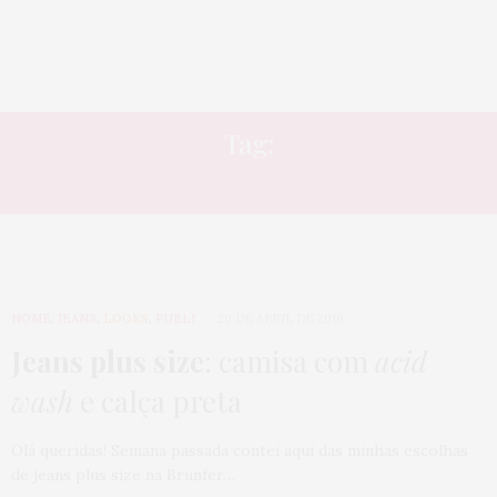
Tag:
CALÇA
HOME
,
JEANS
,
LOOKS
,
PUBLI
20 DE ABRIL DE 2016
Jeans plus size
: camisa com
acid
wash
e calça preta
Olá queridas! Semana passada contei aqui das minhas escolhas
de jeans plus size na Brunfer…