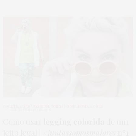
COLETE
,
GORDA FASHION
,
GORDA PODE?
,
HOME
,
LOOKS
11 DE SETEMBRO DE 2015
Como usar
legging colorida
de um
jeito legal |
#juntassomosmaiores
nº1