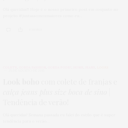
Olá queridas!!! Hoje é o nosso primeiro post em conjunto no
projeto #juntassomosmaiores como eu…
0 SHARES
COLETE
,
GORDA FASHION
,
GORDA PODE?
,
HOME
,
JEANS
,
LOOKS
25 DE AGOSTO DE 2015
Look boho
com colete de franjas e
calça jeans plus size boca de sino
|
Tendência de verão!
Olá queridas! Semana passada eu falei do estilo que é super
tendência para o verão…