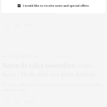
I would like to receive news and special offers.
Oláááá queridas!!!! Finalmente vou poder contar dessa campanha
INCRÍVEL que eu e mais 7 lindas…
0 SHARES
HOME
,
MODA MASCULINA
18 DE SETEMBRO DE 2015
Barra de calça masculina
: como
fazer |
Moda plus size para homens
Oi, gente, tudo bem? O post de hoje será sobre barra de calça
masculina, algo…
0 SHARES