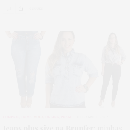
0 SHARES
COMPRAS
,
HOME
,
MODA
,
ONLINE
,
PUBLI
11 DE ABRIL DE 2016
Jeans plus size na Brunfer
: minhas