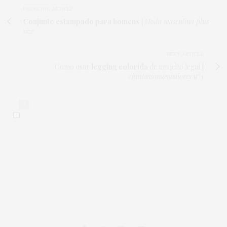
PREVIOUS ARTICLE
Conjunto estampado para homens
|
Moda masculina plus
size
NEXT ARTICLE
Como usar
legging colorida
de um jeito legal |
#juntassomosmaiores
nº1
0