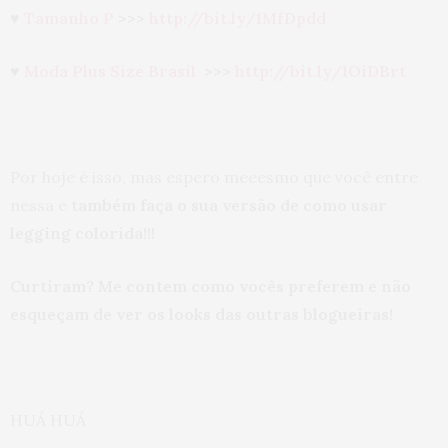
♥
Tamanho P
>>>
http://bit.ly/1MfDpdd
♥
Moda Plus Size Brasil
>>>
http://bit.ly/1OiDBrt
Por hoje é isso, mas espero meeesmo que você entre
nessa e
também faça o sua versão de como usar
legging colorida!!!
Curtiram? Me contem como vocês preferem e não
esqueçam de ver os looks das outras blogueiras!
HUÁ HUÁ