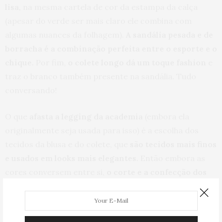
lisa,
na mesma cartela de cor da estampa da calça
(apesar do verde ser mais claro ele combina com
algumas nuances da folhagem).
A sandália pesada e de
borracha é a combinação perfeita entre o esporte e o
chique.
Por fim,
o colete longo dá um toque fashion
e
traz o branco também presente na sandália. Tudo
conversando!
O que
afasta a legging da academia
(embora ela
originalmente seja usada para isso) é a escolha dos
tecidos da blusa e do colete, que
são tecidos mais finos
e usados em looks mais elegantes.
Então embora as
cores conversem entre si,
o corte e a confecção dos
outros elementos do look é que fazem com que ele
fique muito legal
para ir a qualquer lugar! Finalizei com
o colar e o óculos que também acompanham as cores