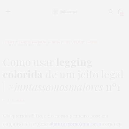
0
COLETE
,
GORDA FASHION
,
GORDA PODE?
,
HOME
,
LOOKS
11 DE SETEMBRO DE 2015
Como usar
legging
colorida
de um jeito legal
|
#juntassomosmaiores
nº1
by
JU ROMANO
Olá queridas!!! Hoje é o nosso primeiro post em
conjunto no projeto
#juntassomosmaiores
como eu