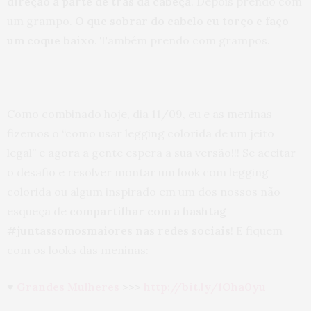
direção à parte de trás da cabeça
. Depois prendo com
um grampo.
O que sobrar do cabelo eu torço e faço
um coque baixo
. Também prendo com grampos.
Como combinado hoje, dia 11/09, eu e as meninas
fizemos o “como usar legging colorida de um jeito
legal” e agora a gente espera a sua versão!!! Se aceitar
o desafio e resolver montar um look com legging
colorida ou algum inspirado em um dos nossos não
esqueça de
compartilhar com a hashtag
#juntassomosmaiores nas redes sociais
! E fiquem
com os looks das meninas:
♥
Grandes Mulheres
>>>
http://bit.ly/1Oha0yu