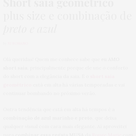
Short saia geométrico
plus size e combinação de
preto e azul
by
JU ROMANO
Olá queridas! Quem me conhece sabe que
eu AMO
short saia
, principalmente porque ele une o conforto
do short com a elegância da saia. E o
short saia
geométrico
está em alta há várias temporadas e vai
continuar bombando no próximo verão.
Outra tendência que está em alta há tempos é a
combinação de azul marinho e preto
, que deixa
qualquer visual com cara mais elegante. Aí aproveitei
para
combinar essa regata MUSA
da
Rouge Marie
com