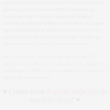
contei pra vocês
nesse post aqui
. O desafio do nosso
primeiro post era um
tema MUITO polêmico
no
mundo plus size e fora dele:
como usar legging
colorida de um jeito fashion.
Cada uma de nós
pegou
uma calça colorida do armário
– estampada ou não –
e tinha
o desafio de criar um look legal
com ela, que
fugisse do senso comum e ficasse boa pra sair.
Uma coisa é fato: todos os looks vão ficar MUITO
confortáveis hua hua hua e cada um com a carinha de
cada blogueira. Então, vamos ao meu e lá no fim deixo o
link pro blog das meninas.
♥
Como usar
legging colorida
de
um jeito legal ♥