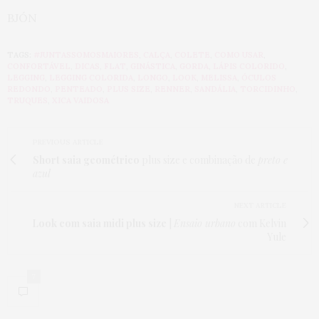
BJÓN
TAGS:
#JUNTASSOMOSMAIORES
,
CALÇA
,
COLETE
,
COMO USAR
,
CONFORTÁVEL
,
DICAS
,
FLAT
,
GINÁSTICA
,
GORDA
,
LÁPIS COLORIDO
,
LEGGING
,
LEGGING COLORIDA
,
LONGO
,
LOOK
,
MELISSA
,
ÓCULOS
REDONDO
,
PENTEADO
,
PLUS SIZE
,
RENNER
,
SANDÁLIA
,
TORCIDINHO
,
TRUQUES
,
XICA VAIDOSA
PREVIOUS ARTICLE
Short saia geométrico
plus size e combinação de
preto e
azul
NEXT ARTICLE
Look com saia midi plus size
|
Ensaio urbano
com Kelvin
Yule
7