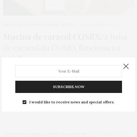
BEAUTY NEWS
,
BELEZA
,
HOME
,
TESTEI
17 DE OUTUBRO DE 2022
Mucina de caracol COSRX:
a baba
de caracol da COSRX funciona na
pele?
Depois de 5 segundos de nojinho, minha curiosidade falou mais
alto e eu quis descobrir:…
SUBSCRIBE NOW
2 SHARES
I would like to receive news and special offers.
BEAUTY NEWS
,
BELEZA
,
HOME
,
PUBLI
,
TESTEI
25 DE MAIO DE 2017