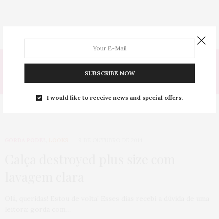
Tag:
SUBSCRIBE NOW
CLARO
I would like to receive news and special offers.
GORDA PODE?
,
LOOKS
9 DE OUTUBRO DE 2014
Calça destroyed plus size com
lavagem clara
Olá, queridas! Estou de volta! Esses dias recebi a dúvida de uma
leitora: gorda com…