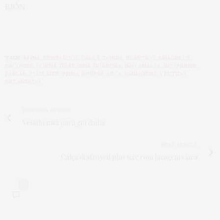
BJÓN
TAGS:
AFINA
,
BENEFÍCIOS
,
CALÇA
,
DOBRA
,
ELÁSTICO
,
EMAGRECE
,
ESCONDE
,
GORDA
,
GORDINHA
,
GORDURA
,
NÃO AMASSA
,
NEOPRENE
,
PASSAR
,
PLUS SIZE
,
PNEU
,
ROUPAS
,
SECA
,
VANJAGENS
,
VESTIDO
ESTAMPADO
PREVIOUS ARTICLE
Vestido midi para gordinha
NEXT ARTICLE
Calça destroyed plus size com lavagem clara
6