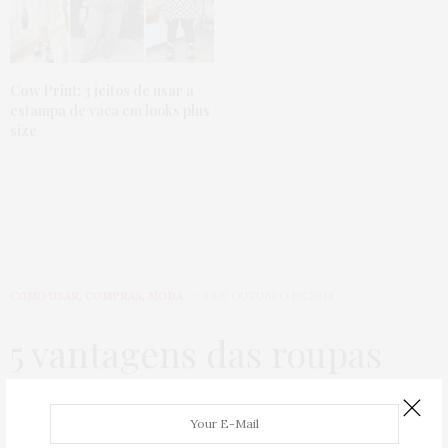
Cow Print:
3 jeitos de usar a
estampa de vaca em looks plus
size
COMO USAR
,
COMPRAS
,
MODA
3 DE OUTUBRO DE 2014
5 vantagens das roupas
em neoprene
by
JU ROMANO