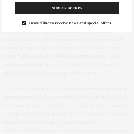
SUBSCRIBE NOW
I would like to receive news and special offers.
Olá queridas, há algum tempo as lojas plus size
começaram a vender
roupas em neoprene
e eu achei
demais porque o tecido é super cool – e Deus sabe
como é difícil achar tecidos bons para gorda – e dá o
toque esportivo
que a moda vem se apropriando há
algumas temporadas sem perder o estilo.
Aí que eu comecei a fazer uma
mini coleção de peças
em neoprene
aqui em casa (inclusive, coloquei o tecido
em diversas peças da
minha coleção da Xica Vaidosa
)
e foi quando percebi que não é só o fato das roupas em
neoprene serem legais… Elas são
apenas
MARAVILHOSAS para gordas – e para quaisquer outras