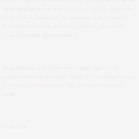
Enfim, é aquele tecido do coração que
dá para levar na
mala da viagem
sem a menor preocupação. Ainda por
cima ele fica ótimo com as estampas digitais (outra
febre!) que parecem que estão pulando pra fora da
roupa.
Eu estou apaixonada!
♥
Bom, gatonas, por hoje é isso. Espero que vocês
compartilhem desse amor comigo e vamos lá pro
meu
Facebook
e no
Instagram @ju_romano
conversar
mais!
HUA HUA