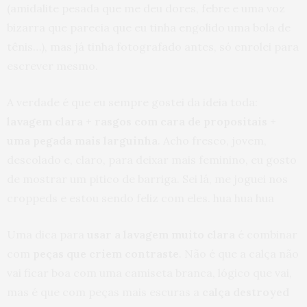
(amidalite pesada que me deu dores, febre e uma voz
bizarra que parecia que eu tinha engolido uma bola de
tênis…), mas já tinha fotografado antes, só enrolei para
escrever mesmo.
A verdade é que eu sempre gostei da ideia toda:
lavagem clara + rasgos com cara de propositais +
uma pegada mais larguinha
. Acho fresco, jovem,
descolado e, claro, para deixar mais feminino, eu gosto
de mostrar um pitico de barriga. Sei lá, me joguei nos
croppeds e estou sendo feliz com eles. hua hua hua
Uma dica para
usar a lavagem muito clara
é combinar
com
peças que criem contraste
. Não é que a calça não
vai ficar boa com uma camiseta branca, lógico que vai,
mas é que com peças mais escuras a
calça destroyed