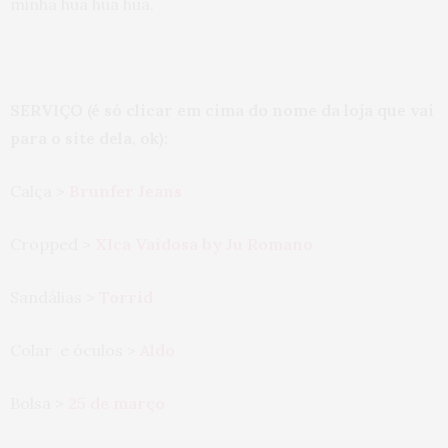
minha hua hua hua.
SERVIÇO (é só clicar em cima do nome da loja que vai
para o site dela, ok):
Calça >
Brunfer Jeans
Cropped >
XIca Vaidosa by Ju Romano
Sandálias >
Torrid
Colar e óculos >
Aldo
Bolsa >
25 de março