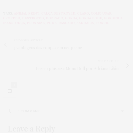
TAGS:
ANIMAL PRINT
,
CALÇA DESTROYED
,
CLARO
,
COMO USAR
,
CROPPED
,
DESTROYED
,
DOBRADO
,
GORDA
,
GORDA PODE
,
GORDINHA
,
JEANS
,
ONÇA
,
PLUS SIZE
,
PODE
,
RASGADO
,
SANDÁLIA
,
TORRID
PREVIOUS ARTICLE
5 vantagens das roupas em neoprene
NEXT ARTICLE
Ensaio plus size Mono Doll por Adriana Líbini
1
1 COMMENT
Leave a Reply