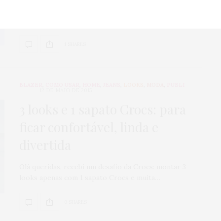
De inimiga da moda a item desejo, as chinelas Crocs
foram cavando seu espaço com…
1 SHARES
BLAZER
,
COMO USAR
,
HOME
,
JEANS
,
LOOKS
,
MODA
,
PUBLI
12 DE MAIO DE 2015
3 looks e 1 sapato Crocs: para
ficar confortável, linda e
divertida
Olá queridas, recebi um desafio da Crocs: montar 3
looks apenas com 1 sapato Crocs e muita…
0 SHARES