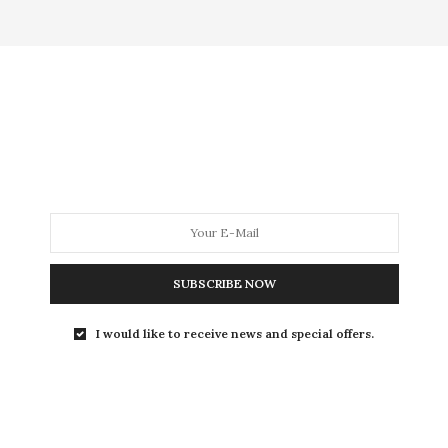
MODA
MODA MASCULINA
BELEZA
SOBRE
Tag:
CROCS
SUBSCRIBE NOW
COMO USAR
,
HOME
,
MODA
,
POLÊMICA
29 DE SETEMBRO DE 2022
I would like to receive news and special offers.
Looks com Crocs:
inspirações
para usar o calçado do
momento