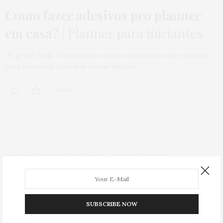
Como fazer adesivos pro planner
em casa?
| Planner para iniciantes
Oi, gente linda! Continuando nossos conteúdos sobre planner
para iniciantes, hoje vou contar tim tim…
0 SHARES
DECORAÇÃO
,
DIÁRIO DA JU
,
HOME
5 DE JUNHO DE 2017
Festa Junina:
onde comprei o
vestido e como eu fiz o meu niver
SUBSCRIBE NOW
Olá queridas, meu aniversário foi semana passada e comemorei