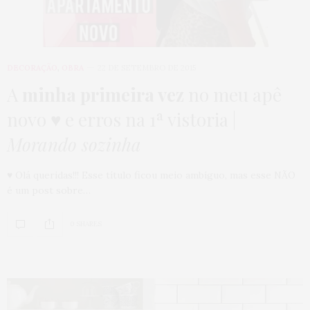
DECORAÇÃO
,
OBRA
22 DE SETEMBRO DE 2015
A
minha primeira vez
no meu apê
novo ♥ e erros na 1ª vistoria |
Morando sozinha
♥ Olá queridas!!! Esse título ficou meio ambíguo, mas esse NÃO
é um post sobre…
0 SHARES