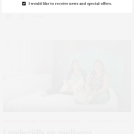
esse fim de semana com uma…
I would like to receive news and special offers.
0 SHARES
DECORAÇÃO
,
HOME
,
OBRA
,
PAREDE
,
VÍDEOS
2 DE SETEMBRO DE 2016
Lumberjills.sp: mulheres