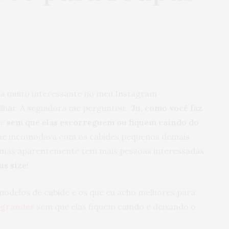
nta muito interessante no meu Instagram
ilhar. A seguidora me perguntou: “
Ju, como você faz
ze
sem que elas escorreguem ou fiquem caindo do
 me incomodava com os cabides pequenos demais
 mas aparentemente tem mais pessoas interessadas
us size
!
modelos de cabide e os que eu acho melhores para
 grandes
sem que elas fiquem caindo e deixando o