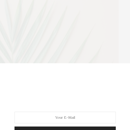
é esse cabide Extra Grande de polipropileno de alta
omuns têm de 40 a 45cm, no máximo, os cabides extra
você coloca uma blusa ou um blazer, como o cabide é
medida da costura do ombro e não deixa a roupa
inda tem cava superior, pra enganchar vestidos e