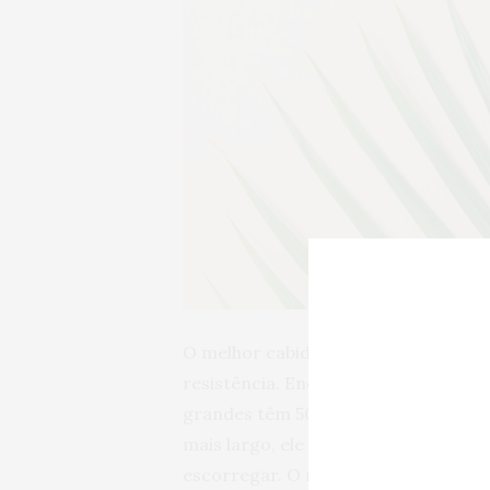
O melhor cabide que já tive na vida 
resistência. Enquanto os cabides c
grandes têm 50cm. Ou seja, quando 
mais largo, ele fica mais perto da 
escorregar. O modelo que comprei a