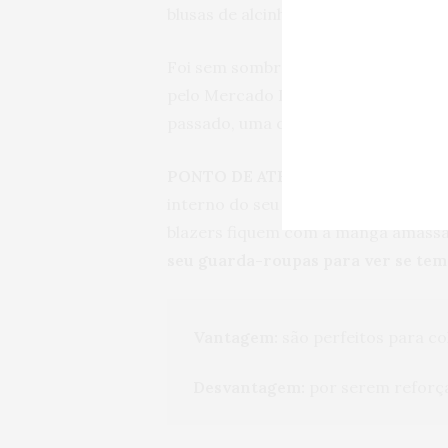
blusas de alcinha.
Foi sem sombra de dúvidas uma das 
pelo Mercado Livre, em uma loja q
passado, uma caixa com 25 unidades, 
PONTO DE ATENÇÃO!
Antes de comp
interno do seu armário!!! O cabide 
blazers fiquem com a manga amassa
seu guarda-roupas para ver se te
Vantagem:
 são perfeitos para c
Desvantagem:
 por serem reforç