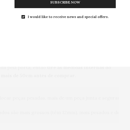
SUBSCRIBE NOW
I would like to receive news and special offers.
minhas melhores aquisições em casa! Eu comprei
ue chama
Casa Raposa
. Comprei em junho do ano
que custou R$ 190 (dá R$ 7,60 por cabide).
rar seu cabide extra grande verifique o espaço
sozinho tem 50cm, mas você não quer que todos seus
da pela porta, então
tire as medidas internas do
m mais de 50cm antes de comprar
.
olocar peças pesadas, mais de um peça junta e seguram as
ados são mais grossos (têm 12mm), mais pesados e deman