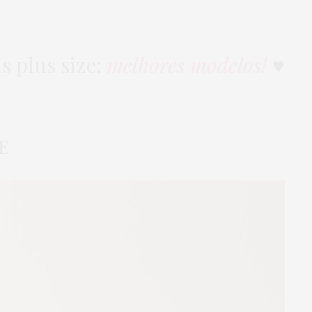
s plus size:
melhores modelos!
♥
E