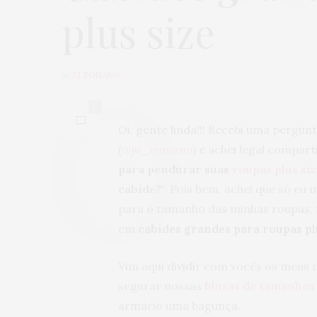
plus size
by
JU ROMANO
0
Oi, gente linda!!! Recebi uma pergu
(
@ju_romano
) e achei legal compart
para pendurar suas
roupas plus si
cabide?
“.
Pois bem, achei que só eu
para o tamanho das minhas roupas,
em
cabides grandes para roupas pl
Vim aqui dividir com vocês os meus 
segurar nossas
blusas de tamanhos
armário uma bagunça.