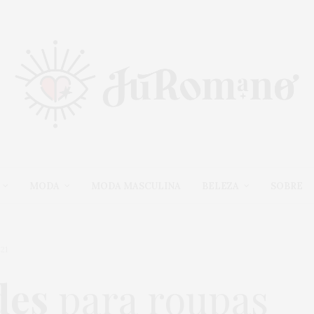
MODA
MODA MASCULINA
BELEZA
SOBRE
21
des
para roupas