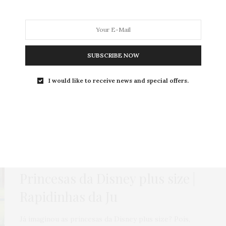
SUBSCRIBE NOW
MODA
MODA MASCULINA
BELEZA
SOBRE
I would like to receive news and special offers.
Tag:
DISNEY
ENSAIOS INSPIRADORES
,
HOME
,
POLÊMICA
2 DE ABRIL DE 2015
Princesas da Disney plus size |
Rapidinhas da Ju
Já imaginou as princesas da Disney plus size? Pois,