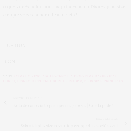
o que vocês acharam das princesas da Disney plus size
e o que vocês acham dessa ideia?
HUA HUA
BJÓN
TAGS:
ACIMA DO PESO
,
ADOLESCENTE
,
AUTOESTIMA
,
BARRIGUDAS
,
CORPO
,
DISNEY
,
DISTURBIO
,
GORDAS
,
IMAGEM
,
PLUS SIZE
,
PRINCESAS
PREVIOUS ARTICLE
Bota de cano curto para pernas grossas | Gorda pode?
NEXT ARTICLE
Saia midi plus size rosa + top cropped + cabelón azul