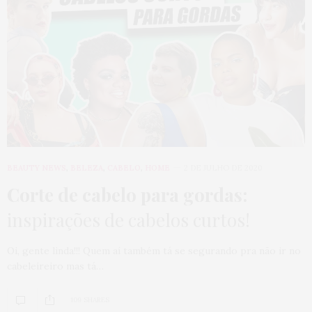
BEAUTY NEWS
,
BELEZA
,
CABELO
,
HOME
2 DE JULHO DE 2020
Corte de cabelo para gordas:
inspirações de cabelos curtos!
Oi, gente linda!!! Quem aí também tá se segurando pra não ir no
cabeleireiro mas tá…
109 SHARES