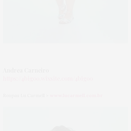
Andrea Carneiro
https://4bigoo.wixsite.com/4b
igoo
Roupas Lu Carmell >
www.lucarmell.com.br