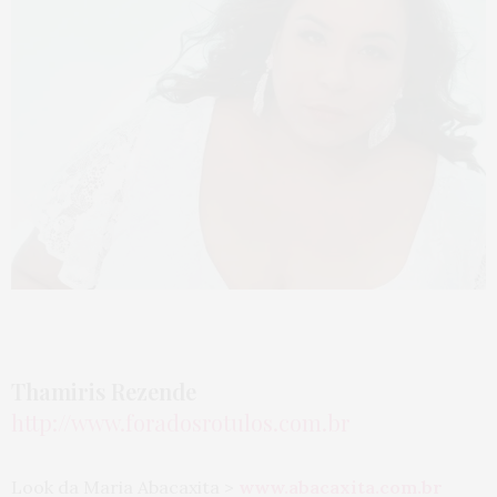
Thamiris Rezende
http://www.foradosrotulos.co
m.br
Look da Maria Abacaxita >
www.abacaxita.com.br