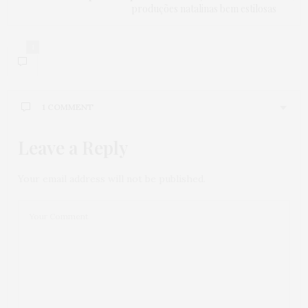
produções natalinas bem estilosas
1
1 COMMENT
Leave a Reply
ANDREA CARNEIRO
DISSE:
AMEIIIIII JUUUUU… OBRIGADAAAAA SEMPRE!!!!
ESPERAMOS VOCÊS MENINAS, BJS DA BIGA
Your email address will not be published.
ANDREA CARNEIRO
14 DE DEZEMBRO DE 2017 ÀS 5:08 PM