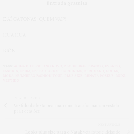
Entrada gratuita
E AÍ GATONAS, QUEM VAI?!
HUA HUA
BJÓN
TAGS:
ACIMA DO PESO
,
ANO NOVO
,
BLOGUEIRAS
,
BRANCO
,
EVENTO
,
FASHION
,
FEIRA
,
FESTA
,
GORDAS
,
GORDINHAS
,
JU ROMANO
,
LOOKS
,
MODA
,
MULHERÃO FASHION TOUR
,
PLUS SIZE
,
RENATA POSKUS
,
RUDZ
,
VESTIDO
PREVIOUS ARTICLE
Vestido de festa pra rua
: como transformar um vestido
pra 2 ocasiões
NEXT ARTICLE
Looks plus size para o Natal:
veja fotos e ideias de