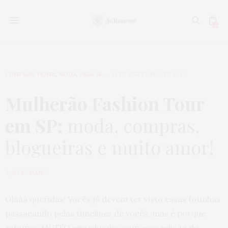
0
COMPRAS
,
HOME
,
MODA
,
PARA IR
14 DE DEZEMBRO DE 2017
Mulherão Fashion Tour
em SP:
moda, compras,
blogueiras e muito amor!
by
JU ROMANO
Olááá queridas! Vocês já devem ter visto essas fotinhas
passaeando pelas timelines de vocês, mas é porque
estamos MUITO empolgadas com essa edição do