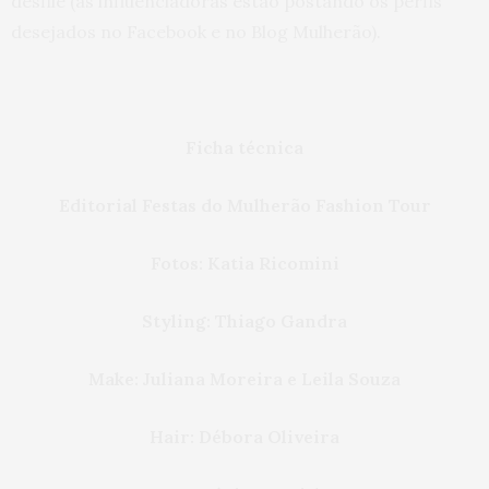
desfile (as influenciadoras estão postando os perfis
desejados no Facebook e no Blog
Mulherão
).
Ficha técnica
Editorial Festas do
Mulherão
Fashion
Tour
Fotos: Katia Ricomini
Styling: Thiago Gandra
Make: Juliana Moreira e Leila Souza
Hair: Débora Oliveira