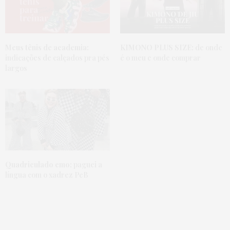
Meus tênis de academia:
KIMONO PLUS SIZE:
de onde
indicações de calçados pra pés
é o meu e onde comprar
largos
Quadriculado emo:
paguei a
língua com o xadrez PeB