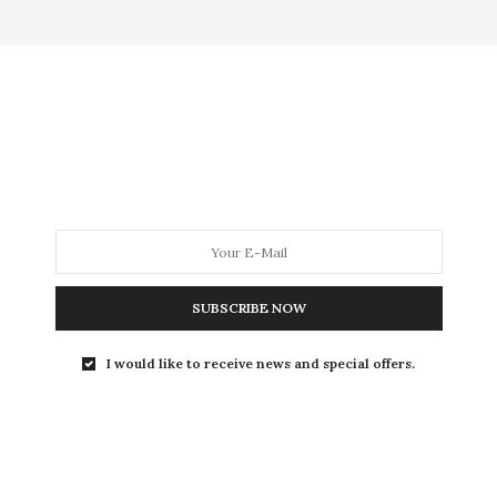
MODA
MODA MASCULINA
BELEZA
SOBRE
Tag:
FEIRA
SUBSCRIBE NOW
COMPRAS
,
HOME
,
MODA
,
PARA IR
14 DE DEZEMBRO DE 2017
I would like to receive news and special offers.
Mulherão Fashion Tour em
SP:
moda, compras, blogueiras
e muito amor!