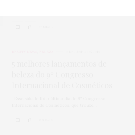
Olááá queridas! Vocês já devem ter visto essas fotinhas
passaeando pelas timelines de vocês, mas…
12 SHARES
BEAUTY NEWS
,
BELEZA
9 DE JUNHO DE 2014
5 melhores lançamentos de
beleza do 9º Congresso
Internacional de Cosméticos
Esse sábado foi o último dia do 9º Congresso
Internacional de Cosméticos, que trouxe…
0 SHARES