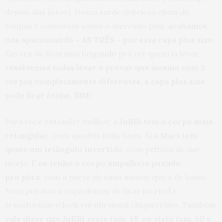
depois das fotos). Nessa tarde deliciosa cheia de
roupas e conversas sobre o mercado plus,
acabamos
nos apaixonando – AS TRÊS – por essa capa plus size
.
Em vez de ficarmos brigando pra ver quem ia levar,
resolvemos todas levar e provar que mesmo com 3
corpos completamente diferentes, a capa plus size
pode ficar ótima, SIM!
Para você entender melhor, a
JuRRi tem o corpo mais
retangular
, com quadris mais finos. Já a
Mari tem
quase um triângulo invertido
, com peitões de dar
inveja. E
eu tenho o corpo ampulheta puxado
pro pêra
, com a parte de cima menor que a de baixo.
Nem por isso a capa deixou de ficar incrível e
transformar o look em um visual chiquérrimo. Também
vale dizer que JuRRi veste tam. 48, eu visto tam. 50 e