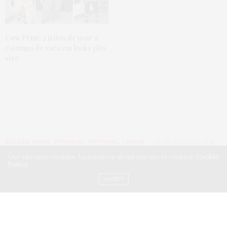
Cow Print:
3 jeitos de usar a
estampa de vaca em looks plus
size
BELEZA
,
HOME
,
TUTORIAL
,
TUTORIAL
,
VÍDEOS
27 DE JULHO DE 2016
Our site uses cookies. Learn more about our use of cookies:
Cookie
Coquinho Ju Romano
:
Policy
ACCEPT
como fazer em 1 minuto
by
JU ROMANO