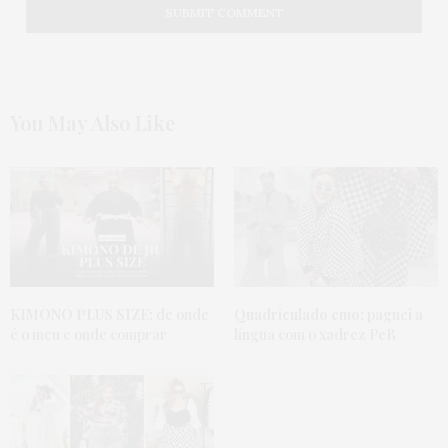
You May Also Like
KIMONO PLUS SIZE:
de onde
Quadriculado emo:
paguei a
é o meu e onde comprar
língua com o xadrez PeB