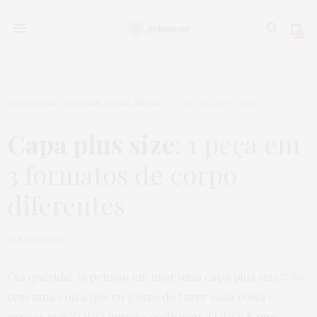
0
COMO USAR
,
COMPRAS
,
HOME
,
MODA
27 DE JULHO DE 2016
Capa plus size
: 1 peça em
3 formatos de corpo
diferentes
by
JU ROMANO
Olá querida! Já pensou em usar uma capa plus size?! Se
tem uma coisa que eu gosto de fazer essa coisa é
provar que TODO mundo pode usar TUDO!
E que