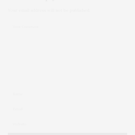
Lindos looks meninas!
Arrasaram nas fotos!!! 😘
Your email address will not be published.
27 DE JULHO DE 2016 ÀS 11:14 PM
GISELE SIQUEIRA
DISSE:
Apaixonada pelos looks!
Arrasaram nas fotos meninas ❤
😘😘😘😘😘
27 DE JULHO DE 2016 ÀS 10:16 PM