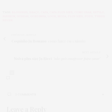
TAGS:
BLOGGERS
,
BRAÇO
,
CAPA
,
CAPA PLUS SIZE
,
COMO USAR
,
ESTILO
,
FASHION
,
GORDAS
,
GORDINHA
,
LOOK
,
MODA
,
PLUS SIZE
,
PODE
,
THREE
SEVEN
PREVIOUS ARTICLE
Coquinho Ju Romano
: como fazer em 1 minuto
NEXT ARTICLE
Noiva plus size Ju Ricci
:
"não quis emagrecer para casar"
2
2 COMMENTS
Leave a Reply
GISELE SIQUEIRA
DISSE: