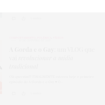
Esqueça os tão desejados solados vermelhos, você vai
se encantar especificamente por um batom. E não…
0 SHARES
COMPORTAMENTO
,
POLÊMICA
,
VÍDEOS
22 DE OUTUBRO DE 2015
A Gorda e o Gay
: um VLOG que
vai
revolucionar a mídia
tradicional
Olá queridas!!!! FINALMENTE estreou hoje o primeiro
episódio do A Gorda e o Gay ♥ O…
0 SHARES