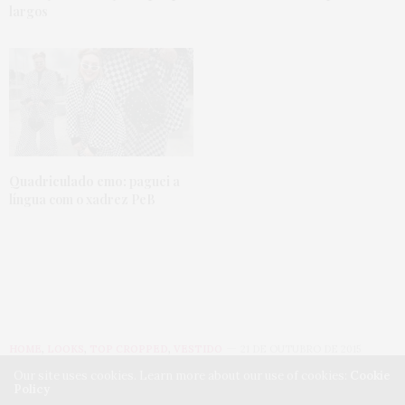
largos
Quadriculado emo:
paguei a
língua com o xadrez PeB
HOME
,
LOOKS
,
TOP CROPPED
,
VESTIDO
21 DE OUTUBRO DE 2015
Our site uses cookies. Learn more about our use of cookies:
Cookie
Gorda de vestido
Policy