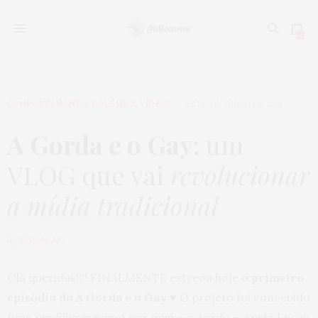
0
COMPORTAMENTO
,
POLÊMICA
,
VÍDEOS
22 DE OUTUBRO DE 2015
A Gorda e o Gay
: um
VLOG que vai
revolucionar
a mídia tradicional
by
JU ROMANO
Olá queridas!!!! FINALMENTE estreou hoje
o primeiro
episódio do A Gorda e o Gay ♥
O projeto foi concebido
(tipo um filho mesmo) por mim – a gorda – e pelo Lucas