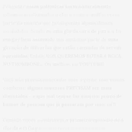
Pra gente
essas polêmicas saem naturalmente
,
estamos acostumados a elas e somos, muitas vezes,
parte da minoria que protagoniza alguns desses
escândalos. Sendo
eu uma gorda cara de pau e o Lu
um gay bem assumido
nos sentimos parte de
uma
geração de minorias que estão cansadas de serem
oprimidas
. Então,
NÓS QUEREMOS BOTAR A BOCA
NO TROMBONE… Ou melhor, no YOUTUBE!
Você não precisa concordar com a gente, mas vamos
combinar:
alguns assuntos PRECISAM ser mais
discutidos – e que mal tem se for com um pouco de
humor de pessoas que já passaram por isso, né?!
Convido vocês a assistirem
o primeiro episódio de A
Gorda e O Gay
e
se inscreverem no canal do