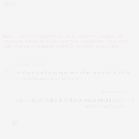
BJÓN
TAGS:
A GORDA E O GAY
,
EDITORA ABRIL
,
ESTILISTA
,
FASHION
,
GAY
,
INOVADOR
,
JU ROMANO
,
LUCAS CASTILHO
,
MDEMULHER
,
MODA
,
PLUS
SIZE
,
POLÊMICAS
,
PRIMEIRO CAPITULO
,
PROJETO
,
VÍDEO
,
VLOG
PREVIOUS ARTICLE
Gorda de vestido transparente e barriga de fora
|
Minha
versão gótica suave pro Halloween
NEXT ARTICLE
Antes e depois
Banho de Brilho prata da Amend
|
Como
deixar o cabelo cinza
0