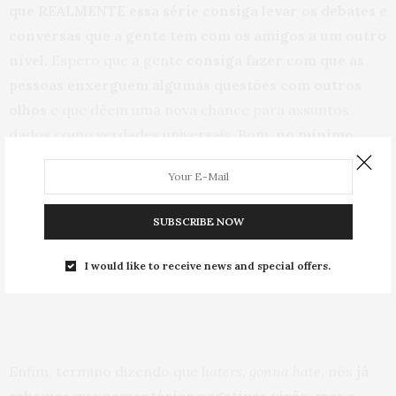
que REALMENTE essa série consiga levar os debates e
conversas que a gente tem com os amigos a um outro
nível.
Espero que a gente
consiga fazer com que as
pessoas enxerguem algumas questões com outros
olhos
e que dêem uma nova chance para assuntos
dados como verdades universais. Bom,
no mínimo
você vai se divertir com caras e bocas hua hua hua
SUBSCRIBE NOW
Espero de verdade que vocês tenham gostado
, eu
I would like to receive news and special offers.
estou TÃÃÃÃO emplogada >.< \o/
♥
Enfim, termino dizendo que
haters, gonna hate
, nós
já
sabemos que comentários negativos virão, mas a