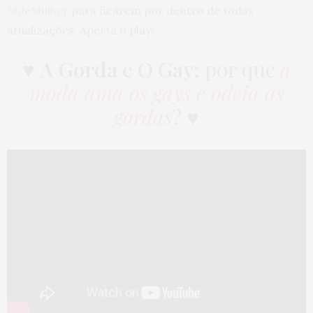
MdeMulher
para ficarem por dentro de todas
atualizações. Aperta o play!
♥
A Gorda e O Gay:
por que
a
moda ama os gays e odeia as
gordas
? ♥