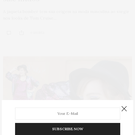
A jaqueta bomber tem sua origem na moda masculina ao surgir
nos looks de Tom Cruise…
0 SHARES
SUBSCRIBE NOW