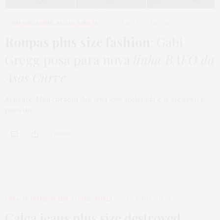
COMPRAS
,
HOME
,
MODA
,
PARA IR
20 DE AGOSTO DE 2015
Roupas plus size fashion
: Gabi
Gregg posa para nova
linha BAFO da
Asos Curve
Ai gente! Meu coração deu uma leve acelerada e já até senti o
peso do…
2 SHARES
CASACO
,
HOME
,
JEANS
,
LOOKS
,
PUBLI
3 DE JUNHO DE 2015
Calça jeans plus size destroyed
,