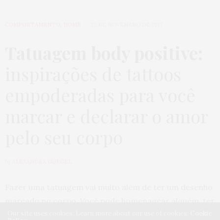
COMPORTAMENTO
,
HOME
22 DE NOVEMBRO DE 2017
Tatuagem body positive:
inspirações de tattoos
empoderadas para você
marcar e declarar o amor
pelo seu corpo
by
ALEXANDRA GURGEL
Fazer uma tatuagem vai muito além de ter um desenho
marcado no corpo. Você pode homenagear alguém, ter
Our site uses cookies. Learn more about our use of cookies:
Cookie
estampado algo que ame e, inclusive, o seu amor-