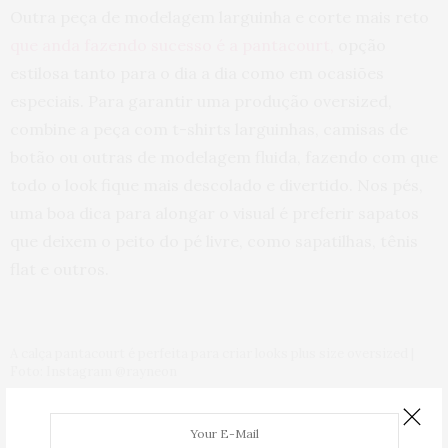
Outra peça de modelagem larguinha e corte mais reto
que anda fazendo sucesso é a pantacourt,
opção
estilosa tanto para o dia a dia como em ocasiões
especiais. Para garantir uma produção oversized,
combine a peça com t-shirts larguinhas, camisas de
botão ou outras de modelagem fluida, fazendo com que
todo o look fique mais descolado e divertido. Nos pés,
uma boa dica para alongar o visual é preferir sapatos
que deixem o peito do pé livre, como sapatilhas, tênis
flat e outros.
A calça pantacourt é perfeita para criar looks plus size oversized |
Foto: Instagram @rayneon
5) O
colete
também aparece em