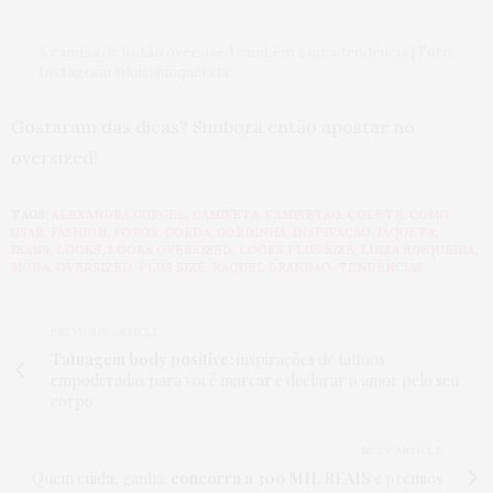
A camisa de botão oversized também é uma tendência | Foto:
Instagram @luizajunquerida
Gostaram das dicas? Simbora então apostar no
oversized!
TAGS:
ALEXANDRA GURGEL
,
CAMISETA
,
CAMISETÃO
,
COLETE
,
COMO
USAR
,
FASHION
,
FOTOS
,
GORDA
,
GORDINHA
,
INSPIRAÇÃO
,
JAQUETA
,
JEANS
,
LOOKS
,
LOOKS OVERSIZED
,
LOOKS PLUS SIZE
,
LUIZA JUNQUEIRA
,
MODA
,
OVERSIZED
,
PLUS SIZE
,
RAQUEL BRANDAO
,
TENDÊNCIAS
PREVIOUS ARTICLE
Tatuagem body positive:
inspirações de tattoos
empoderadas para você marcar e declarar o amor pelo seu
corpo
NEXT ARTICLE
Quem cuida, ganha:
concorra a 300 MIL REAIS
e prêmios