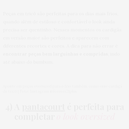
Peças em tricô são perfeitas para os dias mais frios,
quando além de estiloso e confortável o look ainda
precisa ser quentinho. Nesses momentos os cardigãs
em versão maior são perfeitos e aparecem com
diferentes recortes e cores. A dica para não errar é
encontrar peças bem larguinhas e compridas
, indo
até abaixo do bumbum.
Aposte em peças oversized para o frio também, como esse cardigã
de tricô | Foto: Instagram @forever21plus
4) A
pantacourt
é perfeita para
completar
o look oversized