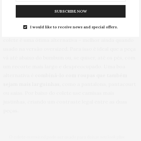
versões oversized
SUBSCRIBE NOW
Adicionar uma terceira peça à sua produção pode ser o
I would like to receive news and special offers.
segredo para deixá-la mais fashion e, nesses casos, o
colete é uma ótima alternativa – melhor ainda quando
usado na versão oversized. Para isso é ideal que a peça
vá até abaixo do bumbum ou, se quiser, até os pés, com
um recorte mais largo e despreocupado. Uma boa
alternativa é
combiná-lo com roupas que também
sejam mais larguinhas,
como a pantalona, pantacourt
ou saias. Por baixo do colete use camisas mais
justinhas, criando um contraste legal entre as duas
peças.
O colete oversized pode ser usado para deixar seu look plus