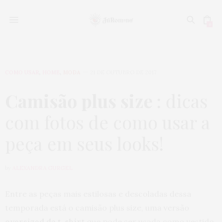
0
COMO USAR
,
HOME
,
MODA
21 DE OUTUBRO DE 2017
Camisão plus size
: dicas
com fotos de como usar a
peça em seus looks!
by
ALEXANDRA GURGEL
Entre as peças mais estilosas e descoladas dessa
temporada está o camisão plus size, uma versão
oversized da t-shirt
que pode ser usada como vestido.