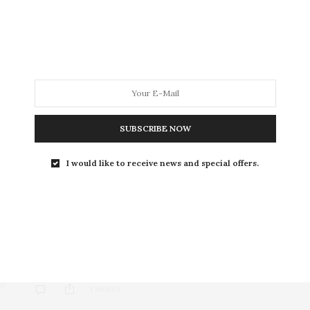
Se tem uma época difícil de escolher look pra
trabalhar é no verão. Aquele eterno…
3 SHARES
COMPRAS
,
HOME
,
MODA
,
NEWS
,
ONLINE
,
ROTEIROS
12 DE JULHO DE 2023
SUBSCRIBE NOW
5 marcas de
moda plus size
I would like to receive news and special offers.
minimalista
e atemporal
5 lojas de moda plus size autorais que fazem roupas
minimalista para quem veste tamanhos grandes e quer
deixar um caminho de estilo e personalidade por onde
passa sem perder a sofisticação e a elegância.
1 SHARES