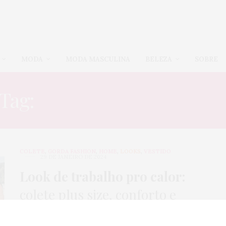
MODA
MODA MASCULINA
BELEZA
SOBRE
Tag:
LOOK DE TRABALH
COLETE
,
GORDA FASHION
,
HOME
,
LOOKS
,
VESTIDO
29 DE JANEIRO DE 2024
Look de trabalho pro calor:
colete plus size, conforto e
alfaiataria fashion