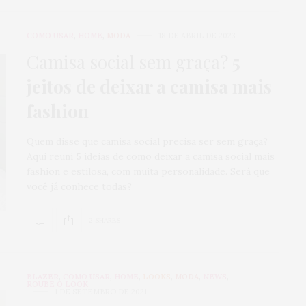
COMO USAR
,
HOME
,
MODA
18 DE ABRIL DE 2023
Camisa social sem graça?
5
jeitos de deixar a camisa mais
fashion
Quem disse que camisa social precisa ser sem graça?
Aqui reuni 5 ideias de como deixar a camisa social mais
fashion e estilosa, com muita personalidade. Será que
você já conhece todas?
2 SHARES
BLAZER
,
COMO USAR
,
HOME
,
LOOKS
,
MODA
,
NEWS
,
ROUBE O LOOK
1 DE SETEMBRO DE 2021