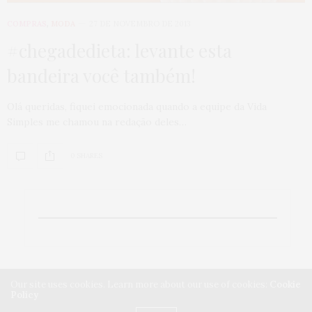
COMPRAS
,
MODA
27 DE NOVEMBRO DE 2013
#chegadedieta: levante esta
bandeira você também!
Olá queridas, fiquei emocionada quando a equipe da Vida
Simples me chamou na redação deles…
0 SHARES
Our site uses cookies. Learn more about our use of cookies:
Cookie
Policy