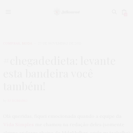
0
COMPRAS
,
MODA
27 DE NOVEMBRO DE 2013
#chegadedieta: levante
esta bandeira você
também!
by
JU ROMANO
Olá queridas, fiquei emocionada quando a equipe da
Vida Simples
me chamou na redação deles (somente
alguns andares abaixo do MdeMulher, onde eu trabalho)