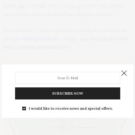
achar que é errado ter o corpo que você tem, pegue
essa revista, leia essa matéria e depois repense.
Vou terminar o post convidando todas a entrarem no
projeto
#chegadedieta
comigo,
por um mundo mais
feliz e menos gordofóbico
!!!
SUBSCRIBE NOW
I would like to receive news and special offers.