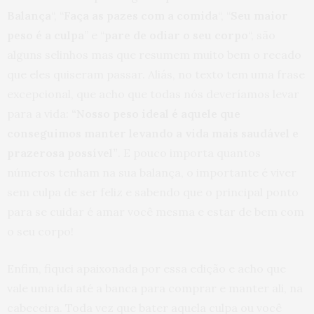
Balança
“, “
Faça as pazes com a comida
“, “
Seu maior
peso é a culpa
” e “
pare de odiar o seu corpo
“, são
alguns selinhos mas que resumem muito bem o recado
que eles quiseram passar. Aliás, no texto tem uma frase
excepcional, que acho que todas nós deveríamos levar
para a vida:
“Nosso peso ideal é aquele que
conseguimos manter levando a vida mais saudável e
prazerosa possível”
. E pouco importa quantos
números tenham na sua balança, o importante é viver
sem culpa de ser feliz e sabendo que o principal ponto
para se cuidar é amar você mesma e estar de bem com
o seu corpo!
Enfim, fiquei apaixonada por essa edição e acho que
vale uma ida até a banca para comprar e manter ali, na
cabeceira. Toda vez que bater aquela culpa ou você