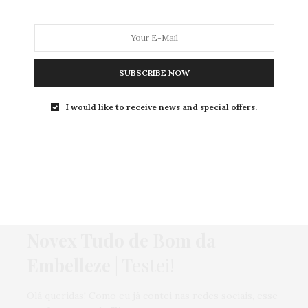
SUBSCRIBE NOW
MODA
MODA MASCULINA
BELEZA
SOBRE
I would like to receive news and special offers.
Tag:
MEUS PREFERIDOS
BELEZA
,
HOME
,
PUBLI
,
TESTEI
,
VÍDEOS
27 DE MARÇO DE 2017
Novex Tudo de Bom da
Embelleze
| Testei!
Olá queridas! Como eu já contei nas redes sociais, esse