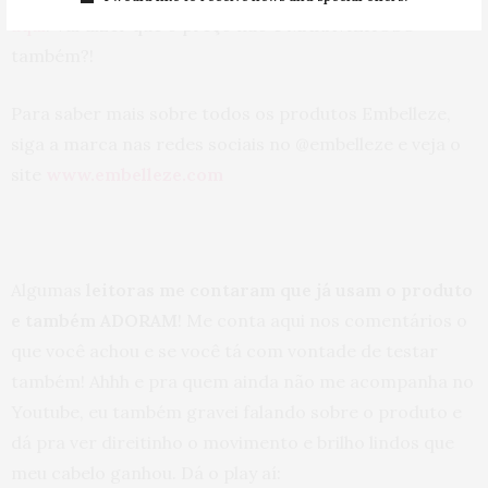
aqui
. Vai dizer que o preço não é MARAVILHOSO
também?!
Para saber mais sobre todos os produtos Embelleze,
siga a marca nas redes sociais no @embelleze e veja o
site
www.embelleze.com
Algumas
leitoras me contaram que já usam o produto
e também ADORAM
! Me conta aqui nos comentários o
que você achou e se você tá com vontade de testar
também! Ahhh e pra quem ainda não me acompanha no
Youtube, eu também gravei falando sobre o produto e
dá pra ver direitinho o movimento e brilho lindos que
meu cabelo ganhou. Dá o play aí: