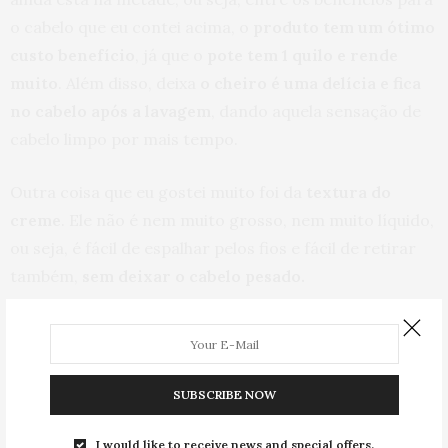
o cabelo que eu contei acima, o
produto tem um ótimo
custo benefício
, já que o
pote tem 1 quilo e rende
muito
. Além disso, deixa
o cheiro é uma delícia e fica
no cabelo após a lavagem
, dando aquela sensação de
cabelo limpo por mais tempo.
Outra coisa que eu gostei muito foi da
textura do
creme
. Ele não é nem muito grosso, nem muito líquido,
ou seja, é fácil de espalhar pelos fios e fácil de retirar
também,
sem deixar o cabelo pesado.
ONDE COMPRAR O NOVEX TUDO DE BOM DA
EMBELLEZE?
SUBSCRIBE NOW
O produto está
a venda nas melhores perfumarias
e
você encontra
online na Ikesaki
, por R$ 18,50,
compre
I would like to receive news and special offers.