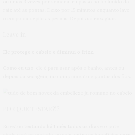
ou umas 3 vezes por semana, eu passo no fio úmido da
raiz até as pontas. Deixo por 15 minutos enquanto lavo
o corpo ou depilo as pernas. Depois só enxaguar.
Leave in
Ele
protege o cabelo e diminui o frizz
.
Como eu uso:
ele é para usar após o banho, antes ou
depois da secagem, no comprimento e pontas dos fios.
POR QUE TESTAR?!?
Eu estou
testando há 1 mês todos os dias
e o pote
ainda está na metade, ou seja, entre os benefícios para