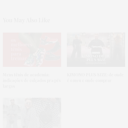
You May Also Like
Meus tênis de academia:
KIMONO PLUS SIZE:
de onde
indicações de calçados pra pés
é o meu e onde comprar
largos