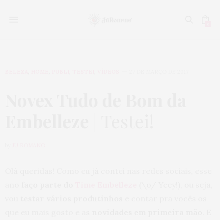
0
BELEZA
,
HOME
,
PUBLI
,
TESTEI
,
VÍDEOS
27 DE MARÇO DE 2017
Novex Tudo de Bom da
Embelleze
| Testei!
by
JU ROMANO
Olá queridas! Como eu já contei nas redes sociais, esse
ano
faço parte do
Time Embelleze
(\o/ Yeey!), ou seja,
vou
testar vários produtinhos
e contar pra vocês os
que eu mais gosto e as
novidades em primeira mão
. E