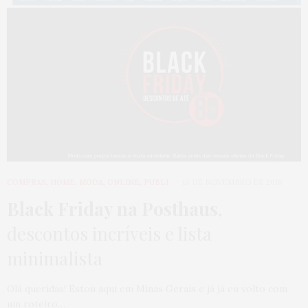
COMPRAS
,
HOME
,
MODA
,
ONLINE
,
PUBLI
18 DE NOVEMBRO DE 2016
Black Friday na Posthaus
,
descontos incríveis e lista
minimalista
Olá queridas! Estou aqui em Minas Gerais e já já eu volto com
um roteiro…