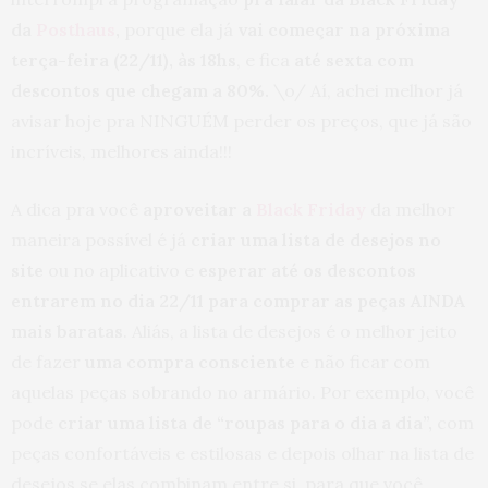
da
Posthaus
,
porque ela já
vai começar na próxima
terça-feira (22/11), às 18hs
, e fica
até sexta com
descontos que chegam a 80%.
\o/ Aí, achei melhor já
avisar hoje pra NINGUÉM perder os preços, que já são
incríveis, melhores ainda!!!
A dica pra você
aproveitar a
Black Friday
da melhor
maneira possível é já
criar uma lista de desejos no
site
ou no aplicativo e
esperar até os descontos
entrarem no dia 22/11 para comprar as peças AINDA
mais baratas
. Aliás, a lista de desejos é o melhor jeito
de fazer
uma compra consciente
e não ficar com
aquelas peças sobrando no armário. Por exemplo, você
pode
criar uma lista de “roupas para o dia a dia”,
com
peças confortáveis e estilosas e depois olhar na lista de
desejos se elas combinam entre si, para que você