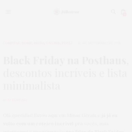
0
COMPRAS
,
HOME
,
MODA
,
ONLINE
,
PUBLI
18 DE NOVEMBRO DE 2016
Black Friday na Posthaus
,
descontos incríveis e lista
minimalista
by
JU ROMANO
Olá queridas! Estou aqui em Minas Gerais e
já já eu
volto com um roteiro incrível
pra vocês, mas
interrompi a programação
pra falar da Black Friday