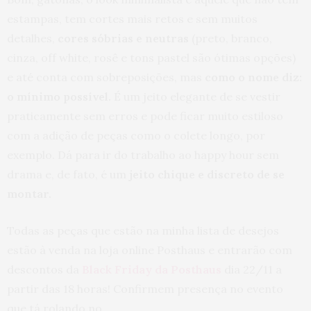
estampas, tem cortes mais retos e sem muitos
detalhes,
cores sóbrias e neutras
(preto, branco,
cinza, off white, rosê e tons pastel são ótimas opções)
e até conta com sobreposições, mas
como o nome diz:
o mínimo possível.
É um jeito elegante de se vestir
praticamente sem erros e pode ficar muito estiloso
com a adição de peças como o colete longo, por
exemplo. Dá para ir do trabalho ao happy hour sem
drama e, de fato, é um
jeito chique e discreto de se
montar.
Todas as peças que estão na minha lista de desejos
estão à venda na loja online Posthaus e entrarão com
descontos da
Black Friday da Posthaus
dia 22/11 a
partir das 18 horas! Confirmem presença no evento
que tá rolando no