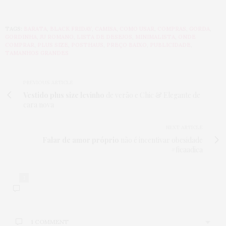
TAGS:
BARATA
,
BLACK FRIDAY
,
CAMISA
,
COMO USAR
,
COMPRAS
,
GORDA
,
GORDINHA
,
JU ROMANO
,
LISTA DE DESEJOS
,
MINIMALISTA
,
ONDE
COMPRAR
,
PLUS SIZE
,
POSTHAUS
,
PREÇO BAIXO
,
PUBLICIDADE
,
TAMANHOS GRANDES
PREVIOUS ARTICLE
Vestido plus size levinho
de verão e Chic & Elegante de
cara nova
NEXT ARTICLE
Falar de amor próprio
não é incentivar obesidade
#ficaadica
1
1 COMMENT