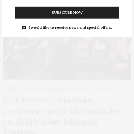
SUBSCRIBE NOW
I would like to receive news and special offers.
COMPORTAMENTO
,
DESABAFOS
,
HOME
,
PUBLI
16 DE ABRIL DE 2018
INSPIRADORA:
Ana Botín
,
presidente mundial do Santander,
em
debate sobre liderança
feminina