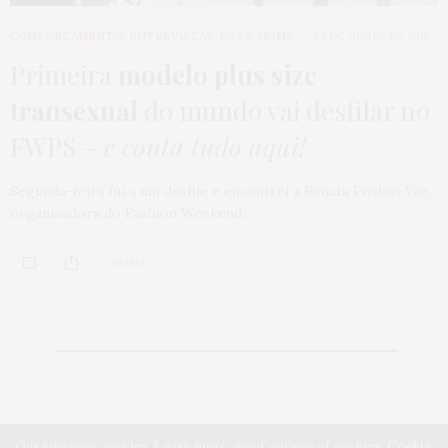
COMPORTAMENTO
,
ENTREVISTAS
,
FWPS
,
HOME
23 DE JULHO DE 2015
Primeira
modelo plus size
transexual
do mundo vai desfilar no
FWPS –
e conta tudo aqui!
Segunda-feira fui a um desfile e encontrei a Renata Poskus Vaz,
organizadora do Fashion Weekend…
0 SHARES
Our site uses cookies. Learn more about our use of cookies:
Cookie