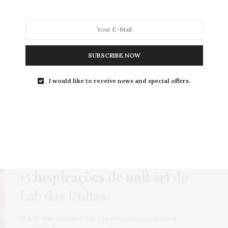
SUBSCRIBE NOW
MODA
MODA MASCULINA
BELEZA
SOBRE
I would like to receive news and special offers.
ag:
NAIL ART MINIMALIS
BELEZA
,
HOME
,
UNHAS
3 DE OUTUBRO DE 2024
15
inspirações de nail art
do
Lab das Unhas
O Lab das Unhas é um espaço onde eu deixo a