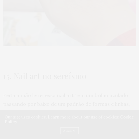
15. Nail art no sereísmo
Feita á mão livre, essa nail art tem um brilho azulado
passando por baixo de um padrão de formas e linhas,
que remetem ao universo das sereias e dos mares.
Our site uses cookies. Learn more about our use of cookies:
Cookie
Com baixo contraste, também é uma nail art discreta e
Policy
que permite maior tempo entre as manutenções já que
ACCEPT
fica bem clarinha perto da raiz.