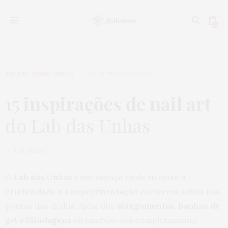
0
BELEZA
,
HOME
,
UNHAS
3 DE OUTUBRO DE 2024
15
inspirações de nail art
do Lab das Unhas
by
JU ROMANO
O
Lab das Unhas
é um espaço onde eu deixo a
criatividade e a experimentação
correrem soltas nas
pontas dos dedos. Além dos
alongamentos, banhos de
gel e blindagens
eu também sou completamente