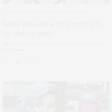
GORDA PODE?
,
HOME
,
JEANS
,
LOOKS
,
PUBLI
,
TOP CROPPED
9 DE ABRIL DE 2015
Roupa plus size sexy: porque, SIM,
eu também posso!
Olá queridas, no look de hoje tem uma roupa plus size sexy e
linda demais…
0 SHARES