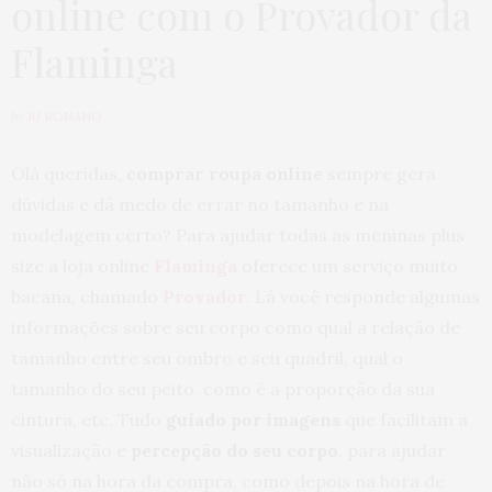
online com o Provador da
Flaminga
by
JU ROMANO
Olá queridas,
comprar roupa online
sempre gera
dúvidas e dá medo de errar no tamanho e na
modelagem certo? Para ajudar todas as meninas plus
size a loja online
Flaminga
oferece um serviço muito
bacana, chamado
Provador
. Lá você responde algumas
informações sobre seu corpo como qual a relação de
tamanho entre seu ombro e seu quadril, qual o
tamanho do seu peito, como é a proporção da sua
cintura, etc. Tudo
guiado por imagens
que facilitam a
visualização e
percepção do seu corpo
, para ajudar
não só na hora da compra, como depois na hora de