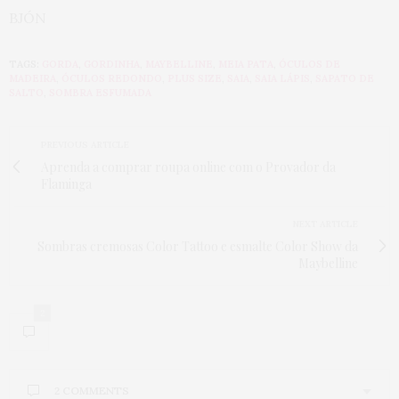
BJÓN
TAGS:
GORDA
,
GORDINHA
,
MAYBELLINE
,
MEIA PATA
,
ÓCULOS DE
MADEIRA
,
ÓCULOS REDONDO
,
PLUS SIZE
,
SAIA
,
SAIA LÁPIS
,
SAPATO DE
SALTO
,
SOMBRA ESFUMADA
PREVIOUS ARTICLE
Aprenda a comprar roupa online com o Provador da
Flaminga
NEXT ARTICLE
Sombras cremosas Color Tattoo e esmalte Color Show da
Maybelline
2
2 COMMENTS