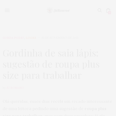
0
GORDA PODE?
,
LOOKS
15 DE NOVEMBRO DE 2013
Gordinha de saia lápis:
sugestão de roupa plus
size para trabalhar
by
JU ROMANO
Olá queridas, esses dias recebi um recado interessante
de uma leitora pedindo uma sugestão de
roupa plus
size para trabalhar
, mas com duas ressalvas: 1ª ela