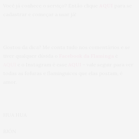
Você já conhece o serviço? Então clique
AQUI
para se
cadastrar e começar a usar já!
Gostou da dica? Me conta tudo nos comentários e se
tiver qualquer dúvida o
Facebook da Flaminga
é
AQUI
e o Instagram é esse
AQUI
– vale seguir para ver
todas as fofuras e flaminguices que elas postam, é
amor.
HUA HUA
BJÓN