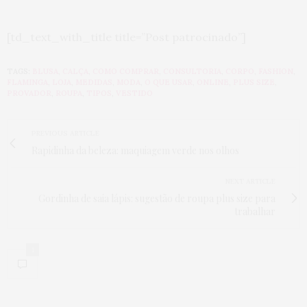
[td_text_with_title title=”Post patrocinado”]
TAGS:
BLUSA
,
CALÇA
,
COMO COMPRAR
,
CONSULTORIA
,
CORPO
,
FASHION
,
FLAMINGA
,
LOJA
,
MEDIDAS
,
MODA
,
O QUE USAR
,
ONLINE
,
PLUS SIZE
,
PROVADOR
,
ROUPA
,
TIPOS
,
VESTIDO
PREVIOUS ARTICLE
Rapidinha da beleza: maquiagem verde nos olhos
NEXT ARTICLE
Gordinha de saia lápis: sugestão de roupa plus size para
trabalhar
1