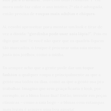
mora onde faz calor o ano inteiro; 2ª ela é advogada,
então precisa de
roupas mais adultas e chiques
.
Aí, resolvi aproveitar para montar um look e tirar de
vez a dúvida:
“gordinha pode usar saia lápis?”
. Pois eu
digo que sim! Se você não quer que os quadris fiquem
tão marcados, o truque é procurar uma saia menos
justa nos joelhos, como a minha.
Eu sempre acho que a gente pode dar um
toque
fashion
a qualquer roupa e principalmente as que a
gente usa todos os dias, como as que a gente usa pra
trabalhar. Imagina que sem graça ficaria o look, por
exemplo, se a blusa fosse lisa? Então, investir em peças
clássicas – como a saia bege – e blusas com estampas
mais legais é sempre uma boa aposta!