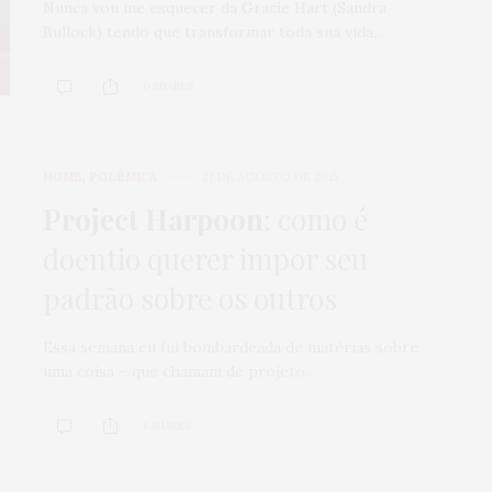
Nunca vou me esquecer da Gracie Hart (Sandra
Bullock) tendo que transformar toda sua vida,…
0 SHARES
HOME
,
POLÊMICA
21 DE AGOSTO DE 2015
Project Harpoon
: como é
doentio querer impor seu
padrão sobre os outros
Essa semana eu fui bombardeada de matérias sobre
uma coisa – que chamam de projeto…
1 SHARES