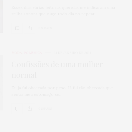
Esses dias várias leitoras queridas me indicaram uma
trilha sonora que ouço todo dia no repeat.…
0 SHARES
MODA
,
POLÊMICA
31 DE JANEIRO DE 2014
Confissões de uma mulher
normal
Eu já fui obcecada por peso. Já fui tão obcecada que
sentia meu estômago se…
0 SHARES