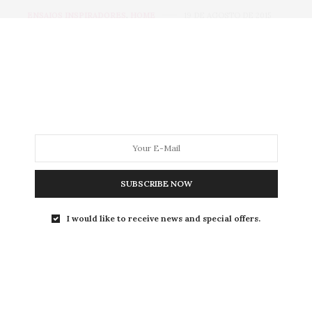
ENSAIOS INSPIRADORES
,
HOME
19 DE AGOSTO DE 2015
Livro Mulheres de Carol
Rossetti
é uma fofura e
questiona os
preconceitos contra
a mulher
Olá queridas! O tema de hoje é muito gostoso ♥
Leitura, ilustração e quebra de preconceitos…
SUBSCRIBE NOW
0 SHARES
I would like to receive news and special offers.
COMPORTAMENTO
,
DIÁRIO DA JU
,
HOME
2 DE JULHO DE 2015
Por que
você precisa tanto
saber