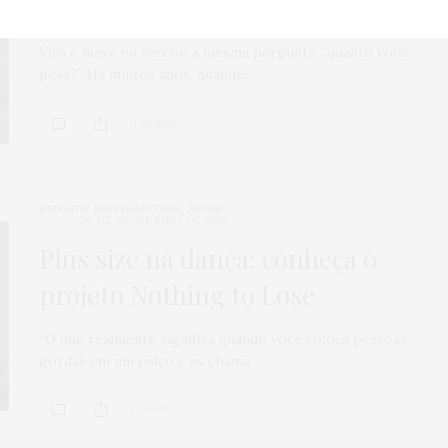
quanto eu peso
?
Vira e mexe eu recebo a mesma pergunta: “quanto você
pesa?” Há muitos anos, quando…
0 SHARES
ENSAIOS INSPIRADORES
,
HOME
26 DE FEVEREIRO DE 2015
Plus size na dança: conheça o
projeto Nothing to Lose
“O que realmente significa quando você coloca pessoas
gordas em um palco e as chama…
8 SHARES