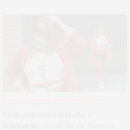
BLAZER
,
COMO USAR
,
GORDA FASHION
,
HOME
,
LOOKS
,
MODA
21 DE FEVEREIRO DE 2018
Look plus size vermelho é
tendência!
|
Looks da Ju Romano