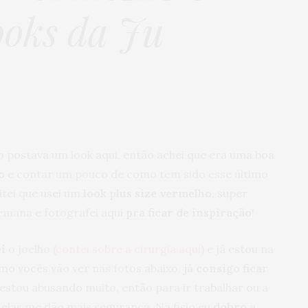
ooks da Ju
o postava um look aqui, então achei que era uma boa
o
e contar um pouco de como tem sido esse último
itei que usei um
look plus size vermelho
, super
semana e fotografei aqui
pra ficar de inspiração
!
i
o joelho (
contei sobre a cirurgia aqui
) e já estou na
omo vocês vão ver nas fotos abaixo,
já consigo ficar
 estou abusando muito, então para ir trabalhar ou a
 elas me dão mais segurança. Na fisio eu
dobro a