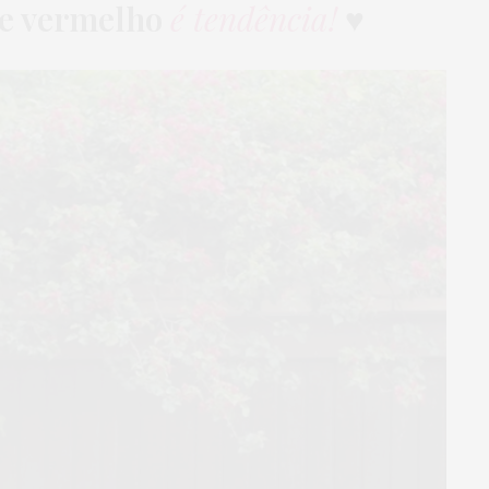
ze vermelho
é tendência!
♥