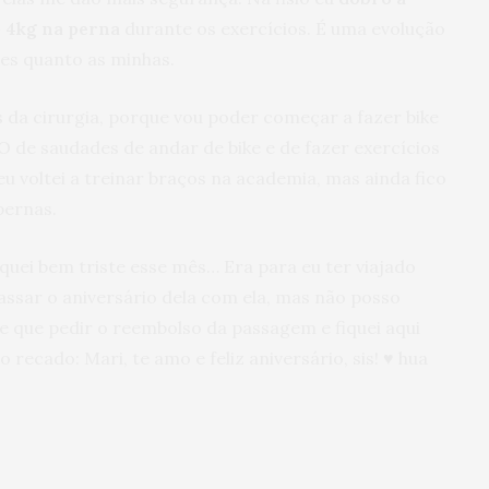
o 4kg na perna
durante os exercícios. É uma evolução
es quanto as minhas.
s da cirurgia, porque vou poder começar a fazer bike
de saudades de andar de bike e de fazer exercícios
u voltei a treinar braços na academia, mas ainda fico
pernas.
iquei bem triste esse mês… Era para eu ter viajado
passar o aniversário dela com ela, mas não posso
ve que pedir o reembolso da passagem e fiquei aqui
ecado: Mari, te amo e feliz aniversário, sis! ♥ hua