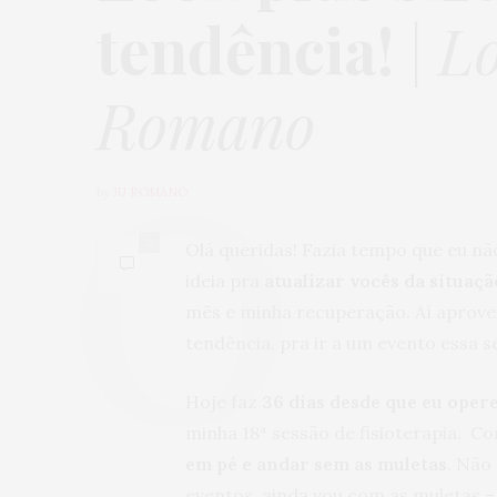
tendência!
|
L
Romano
by
JU ROMANO
2
Olá queridas! Fazia tempo que eu nã
ideia pra
atualizar vocês da situaçã
mês e minha recuperação. Aí aprove
tendência, pra ir a um evento essa 
Hoje faz
36 dias desde que eu opere
minha 18ª sessão de fisioterapia. C
em pé e andar sem as muletas
. Não
eventos, ainda vou com as muletas –