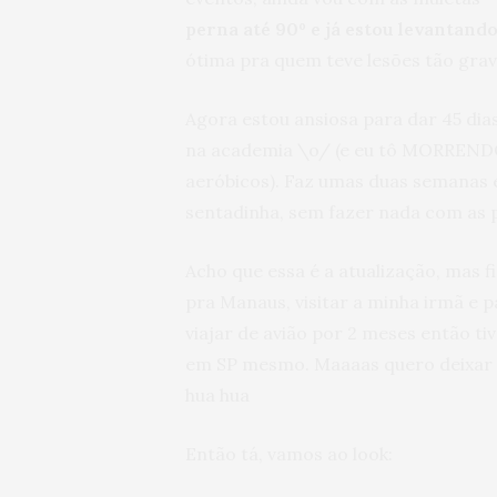
perna até 90º e já estou levantand
ótima pra quem teve lesões tão grav
Agora estou ansiosa para dar 45 dia
na academia \o/ (e eu tô MORRENDO 
aeróbicos). Faz umas duas semanas e
sentadinha, sem fazer nada com as 
Acho que essa é a atualização, mas f
pra Manaus, visitar a minha irmã e 
viajar de avião por 2 meses então ti
em SP mesmo. Maaaas quero deixar o r
hua hua
Então tá, vamos ao look: