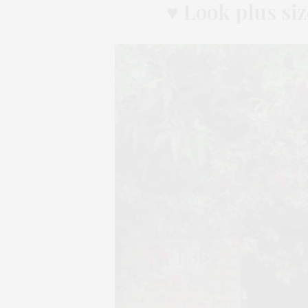
♥
Look plus si