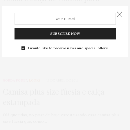
gordinha
Olá queridas, esse é um daqueles looks que toda mulher
deveria ter no armário! É…
SUBSCRIBE NOW
0 SHARES
I would like to receive news and special offers.
GORDA PODE?
,
LOOKS
17 DE ABRIL DE 2014
Camisa plus size fúcsia e calça
estampada
Olá queridas, no post de hoje estou usando essa camisa plus
size fúcsia que, como…