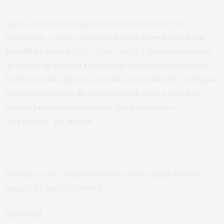
Agora, como eu sei que um monte de gente vai
perguntar, o meu cabelo está
semi-preso com uma
presilha banana
(
joga aí no Google
). Eu borrifei litros
de
spray de fixação suave
mais concentrado na raiz –
fui levantando algumas mechas e borrifando – e depois
puxei só a metade de cima e prendi com a presilha.
Depois puxei uns cabelinhos, para criar esse
“topetinho” na frente
.
Por hoje é só, curtiram? Então vem comigo fofocar
mais lá
no meu Facebook
HUÁ HUÁ