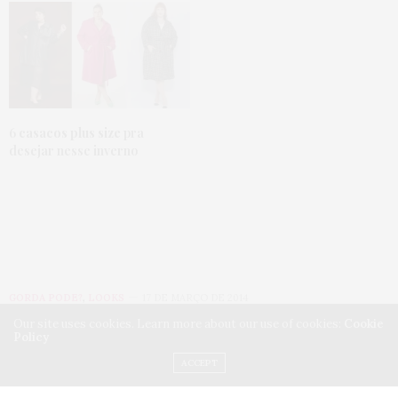
6
casacos plus size
pra
desejar nesse inverno
GORDA PODE?
,
LOOKS
17 DE MARÇO DE 2014
Our site uses cookies. Learn more about our use of cookies:
Cookie
Calça plus size estampada
Policy
ACCEPT
com rosas e penteado