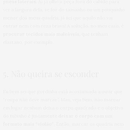
pneus laterais
. Aí já olho a peça fora do cabide para
ver a largura dela, se for do tamanho ou um pouquinho
menor dos meus quadris, já sei que aquilo não vai
entrar nem com reza brava! A solução, no meu caso, é
procurar tecidos mais maleáveis
, que tenham
elastano, por exemplo.
5. Não queira se esconder
Eu bem sei que gordinha está acostumada a ouvir que
“roupa não deve marcar”. Mas, veja bem, não marcar
em lugar nenhum deixa o corpo quadrado e o objetivo
do tubinho é justamente
deixar o corpo com um
formato mais “violão”
. Então, marcar os quadris nem