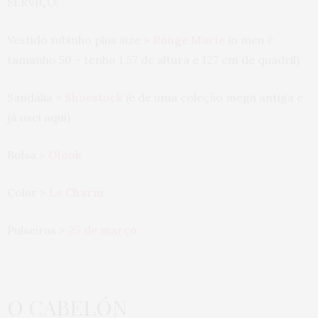
SERVIÇO:
Vestido tubinho plus size >
Rouge Marie
(o meu é
tamanho 50 – tenho 1,57 de altura e 127 cm de quadril)
Sandália >
Shoestock
(é de uma coleção mega antiga e
já usei aqui)
Bolsa >
Olook
Colar >
Le Charm
Pulseiras >
25 de março
O CABELÓN