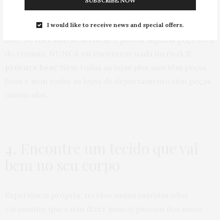
SUBSCRIBE NOW
sair chorando de bolsos vazios. Mas já ouviu aquele
I would like to receive news and special offers.
ditado “quem não chora não mama”? É exatamente
isso. Se você não se arriscar e provar alguma peça fora
do comum, NUNCA vai encontrar nada incrível. E
procure bem
! Nem todas as lojas plus size têm peças
boas e nem todas as lojas de departamento têm peças
minúsculas.
4. Encontre um tecido que vai
bem no seu corpo
Experiência própria: tecidos muito estruturados
raramente (para não dizer nunca) passam dos meus