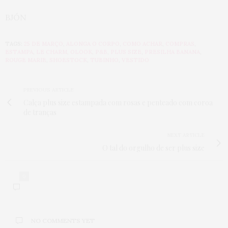
BJÓN
TAGS:
25 DE MARÇO
,
ALONGA O CORPO
,
COMO ACHAR
,
COMPRAS
,
ESTAMPA
,
LE CHARM
,
OLOOK
,
P&B
,
PLUS SIZE
,
PRESILHA BANANA
,
ROUGE MARIE
,
SHOESTOCK
,
TUBINHO
,
VESTIDO
PREVIOUS ARTICLE
Calça plus size estampada com rosas e penteado com coroa
de tranças
NEXT ARTICLE
O tal do orgulho de ser plus size
0
NO COMMENTS YET