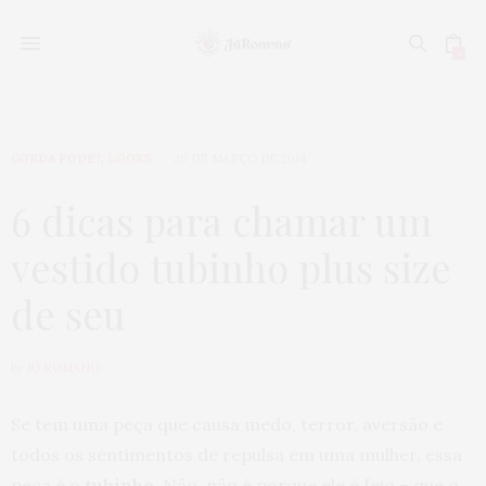
0
GORDA PODE?
,
LOOKS
20 DE MARÇO DE 2014
6 dicas para chamar um
vestido tubinho plus size
de seu
by
JU ROMANO
Se tem uma peça que causa medo, terror, aversão e
todos os sentimentos de repulsa em uma mulher, essa
peça é o
tubinho
. Não, não é porque ele é feio – que o