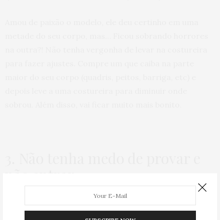
Amou de paixão o modelo, ele deu certinho em uma
metade do seu corpo, mas… Ficou sobrando horrores
na outra?! Não tenha vergonha de levar na costureira
para fazer ajustes. Compre um que caiba na parte
maior do seu corpo (quadris, peitos, barriga, etc) e
depois leve a uma costureira para diminuir onde
sobrou. Além disso, vai ficar muito mais bonito.
3. Não tenha medo de provar e
não entrar
Sim, eu sei que a gente sofre muito no provador e que é
mais comum sairmos chorando de mãos vazias, do que