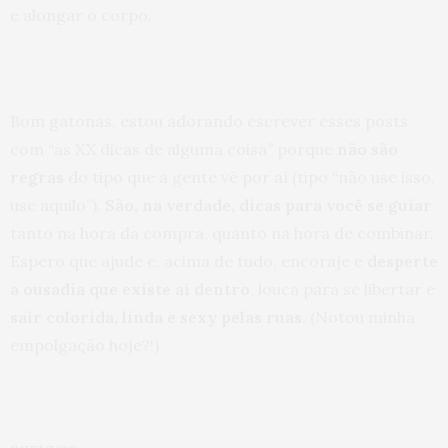
e alongar o corpo.
Bom gatonas, estou adorando escrever esses posts
com “as XX dicas de alguma coisa” porque
não são
regras
do tipo que a gente vê por aí (tipo “não use isso,
use aquilo”).
São, na verdade, dicas para você se guiar
tanto na hora da compra, quanto na hora de combinar.
Espero que ajude e, acima de tudo, encoraje e
desperte
a ousadia que existe aí dentro
, louca para se libertar e
sair colorida, linda e sexy pelas ruas
. (Notou minha
empolgação hoje?!)