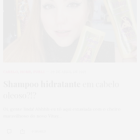
CABELO
,
HOME
,
PUBLI
29 DE ABRIL DE 2019
Shampoo hidratante
em cabelo
oleoso?!?
Oi, gente linda! Ahhhh eu tô aqui extasiada com o cheiro
maravilhoso do novo Vitay…
0 SHARES