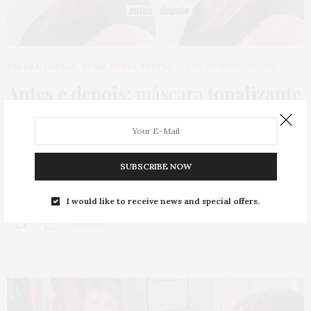
BELEZA
,
CABELO
,
HOME
,
PUBLI
,
TESTEI
8 DE OUTUBRO DE 2019
Antes e depois:
máscara
tonalizante
para cabelo ruivo
, Maxton Máscara
da Liberdade
SUBSCRIBE NOW
Oi, gente linda! Eu fiquei empolgadíssima com o lançamento de
máscara tonalizante Maxton Máscara da…
I would like to receive news and special offers.
1 SHARES