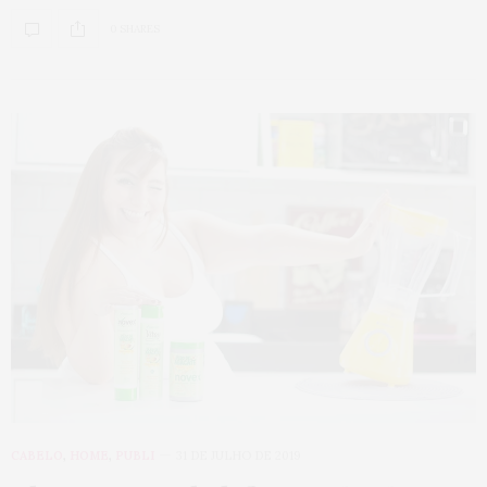
0 SHARES
CABELO
,
HOME
,
PUBLI
31 DE JULHO DE 2019