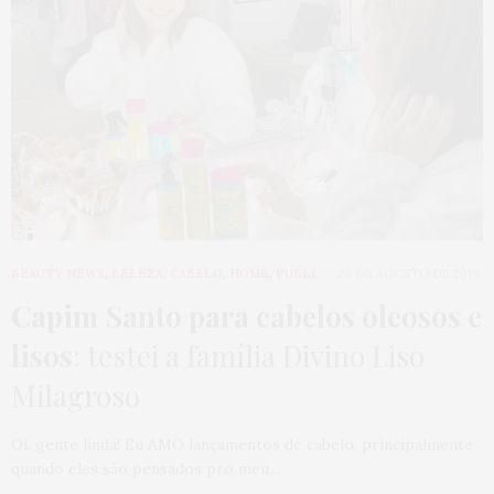
BEAUTY NEWS
,
BELEZA
,
CABELO
,
HOME
,
PUBLI
28 DE AGOSTO DE 2019
Capim Santo para cabelos oleosos e
lisos
: testei a família Divino Liso
Milagroso
Oi, gente linda! Eu AMO lançamentos de cabelo, principalmente
quando eles são pensados pro meu…