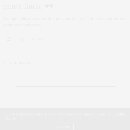
gente linda! ♥♥
Olá queridas, quero contar uma super novidade e te falar sobre
como ser mais você…
0 SHARES
OLDER POSTS
Our site uses cookies. Learn more about our use of cookies:
Cookie
Policy
ACCEPT