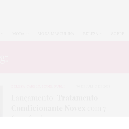
MODA
MODA MASCULINA
BELEZA
SOBRE
g:
PODEROSAS EMBELLE
BELEZA
,
CABELO
,
HOME
,
PUBLI
30 DE JULHO DE 2018
Lançamento:
Tratamento
Condicionante Novex
com 7
fragrâncias