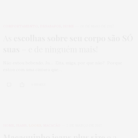
COMPORTAMENTO
,
DESABAFOS
,
HOME
26 DE MAIO DE 2017
As
escolhas sobre seu corpo são SÓ
suas
– e de ninguém mais!
Não estou bebendo, Ju… Eita, miga, por que não? Porque
estou com uma cintura que…
0 SHARES
HOME
,
JEANS
,
LOOKS
,
MACACÃO
2 DE MARÇO DE 2017
Macaquinho jeans plus size
e a