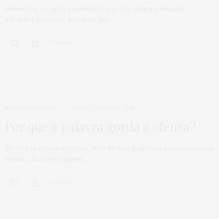
Esses dias eu estava pensando, a gente nunca consegue
adivinhar o futuro, por mais que…
0 SHARES
MODA
,
POLÊMICA
7 DE NOVEMBRO DE 2014
Por que a palavra gorda é ofensa?
Eu bem já estava sentindo falta de uma polêmica (estávamos sem
desde a da Abercrombie,…
0 SHARES