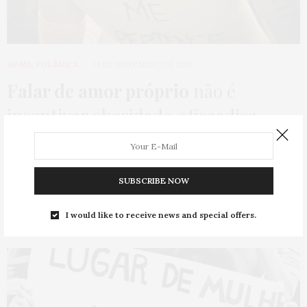
HOME
,
POLÊMICA
24 DE NOVEMBRO DE 2016
Falar de amor próprio
não é
incentivar obesidade #ficaadica
Eu sempre penso muito depois de receber alguns comentários
negativos (como aconteceu depois que saiu…
SUBSCRIBE NOW
0 SHARES
I would like to receive news and special offers.