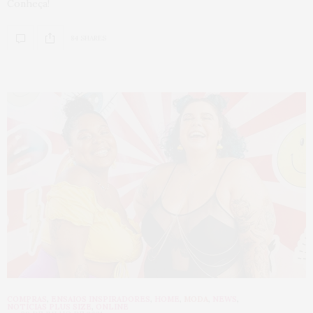
Conheça!
84 SHARES
COMPRAS
,
ENSAIOS INSPIRADORES
,
HOME
,
MODA
,
NEWS
,
NOTÍCIAS PLUS SIZE
,
ONLINE