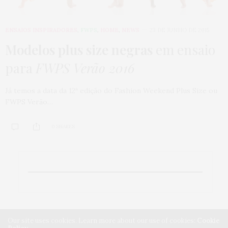
ENSAIOS INSPIRADORES
,
FWPS
,
HOME
,
NEWS
23 DE JUNHO DE 2015
Modelos plus size negras
em ensaio
para
FWPS Verão 2016
Já temos a data da 12ª edição do Fashion Weekend Plus Size ou
FWPS Verão…
0 SHARES
Our site uses cookies. Learn more about our use of cookies:
Cookie