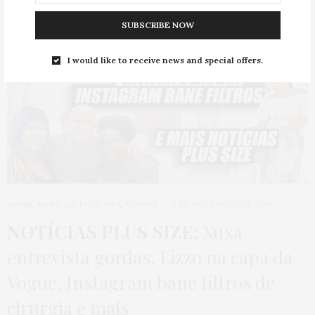
SUBSCRIBE NOW
I would like to receive news and special offers.
HOME
,
NOTÍCIAS PLUS SIZE
,
VÍDEOS
9 DE NOVEMBRO DE 2019
NOTÍCIAS PLUS SIZE:
Xuxa
entrevista gordas, Lizzo na capa da
Vogue, Instagram bane filtros de
cirurgia e mais