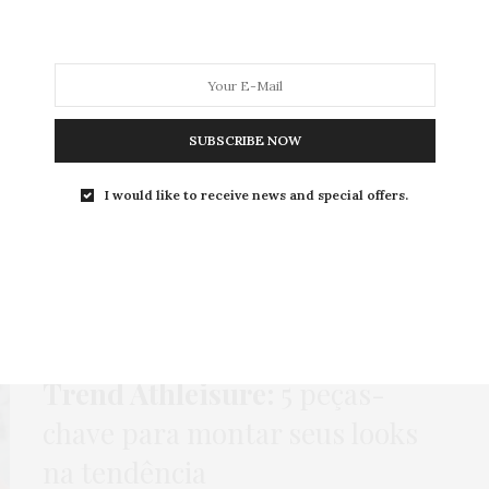
MODA
MODA MASCULINA
BELEZA
SOBRE
SUBSCRIBE NOW
I would like to receive news and special offers.
Tag:
RUN STAR MOTION
CANETAS
,
COMO USAR
,
HOME
,
MODA
,
NEWS
,
PAPELARIA
,
PLANNER
7 DE FEVEREIRO DE 2025
Trend Athleisure:
5 peças-
chave para montar seus looks
na tendência