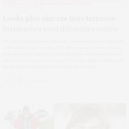
BLAZER
,
BOTA
,
CASACO
,
COLETE
,
COMO USAR
,
GORDA FASHION
,
HOME
,
LOOKS
,
MEIA-CALÇA
,
MODA
,
NEWS
,
SHORT
,
VESTIDO
16 DE ABRIL DE 2022
Looks plus size em tons terrosos:
inspirações para diferentes estilos
Os tons terrosos estão com tudo e continuam como tendência
confirmada para o inverno 2022. Do marrom ao areia, eles são
uma alternativa elegante e discreta, então veja looks plus size
em tons terrosos pra se inspirar e se jogar nessa tendência de
forma muito fashionista e sem medo de ser feliz
5.8K SHARES