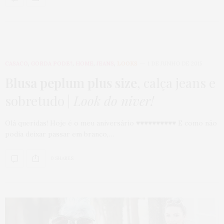
CASACO
,
GORDA PODE?
,
HOME
,
JEANS
,
LOOKS
1 DE JUNHO DE 2015
Blusa peplum plus size
, calça jeans e
sobretudo |
Look do niver!
Olá queridas! Hoje é o meu aniversário ♥♥♥♥♥♥♥♥♥♥ E como não
podia deixar passar em branco,…
0 SHARES