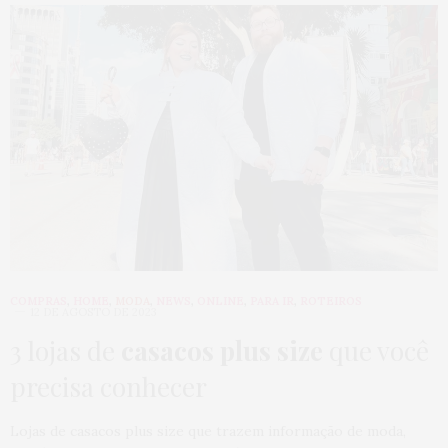
COMPRAS
,
HOME
,
MODA
,
NEWS
,
ONLINE
,
PARA IR
,
ROTEIROS
12 DE AGOSTO DE 2023
3 lojas de
casacos plus size
que você
precisa conhecer
Lojas de casacos plus size que trazem informação de moda,