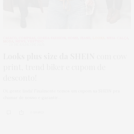
CASACO
,
COMPRAS
,
GORDA FASHION
,
HOME
,
JEANS
,
LOOKS
,
MEIA-CALÇA
,
MODA
,
NEWS
,
VESTIDO
29 DE JULHO DE 2025
Looks plus size da SHEIN
com cow
print, trend biker e cupom de
desconto!
Oi, gente linda! Finalmente temos um cupom na SHEIN pra
chamar de nosso e garantir…
0 SHARES