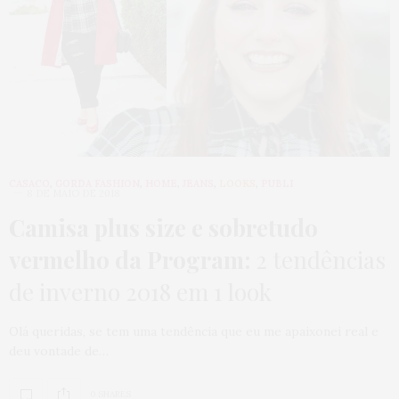
CASACO
,
GORDA FASHION
,
HOME
,
JEANS
,
LOOKS
,
PUBLI
8 DE MAIO DE 2018
Camisa plus size e sobretudo
vermelho da Program:
2 tendências
de inverno 2018 em 1 look
Olá queridas, se tem uma tendência que eu me apaixonei real e
deu vontade de…
0 SHARES