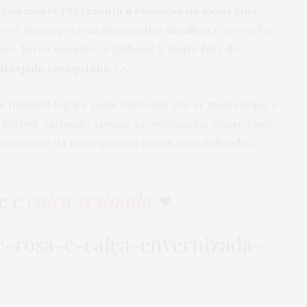
e
realmente representa a evolução da moda plus
ower
nunca peca na riqueza dos detalhes (
veja melhor
mo. Estou muuuito orgulhosa! E muito feliz de
desejado casaquinho >.<
é muuuito legal e pode tanto dar um ar mais chique a
’n’roll, variando apenas a combinação. Nesse caso,
 casaco e da bota, que são peças mais delicadas,
e
e
calça resinada
♥