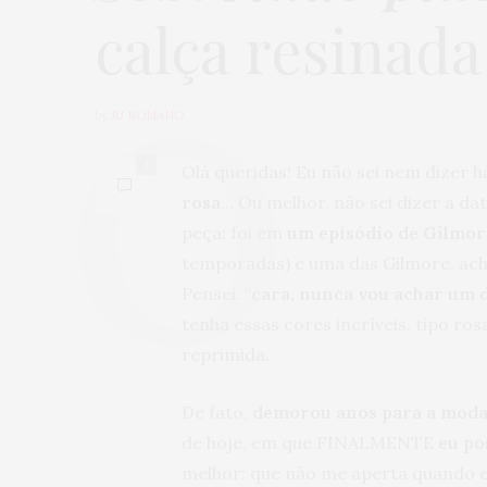
calça resinada
by
JU ROMANO
1
Olá queridas! Eu não sei nem dizer
rosa
… Ou melhor, não sei dizer a d
peça: foi em
um episódio de Gilmor
temporadas) e uma das Gilmore, ac
Pensei: “
cara, nunca vou achar um 
tenha essas cores incríveis, tipo ro
reprimida.
De fato,
demorou anos para a moda p
de hoje, em que FINALMENTE
eu po
melhor: que não me aperta quando e