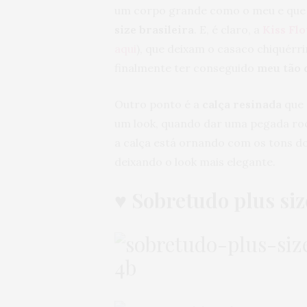
um corpo grande como o meu e qu
size
brasileira
. E, é claro, a
Kiss Fl
aqui
), que deixam o casaco chiquérri
finalmente ter conseguido
meu tão 
Outro ponto é a
calça resinada
que 
um look, quando dar uma pegada rock
a calça está ornando com os tons do
deixando o look mais elegante.
♥ Sobretudo plus siz