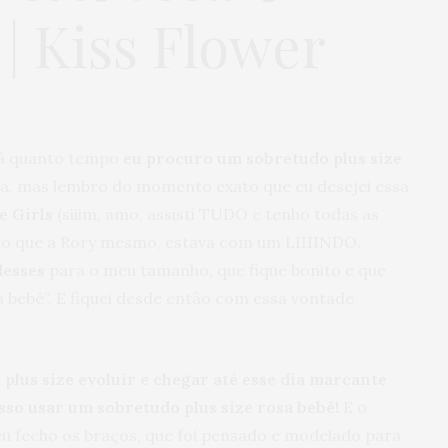
 | Kiss Flower
 há quanto tempo
eu procuro um sobretudo plus size
ata, mas lembro do momento exato que eu desejei essa
e Girls
(siiim, amo, assisti TUDO e tenho todas as
ho que a Rory mesmo, estava com um LIIIINDO.
desses
para o meu tamanho, que fique bonito e que
sa bebê”. E fiquei desde então com essa vontade
lus size evoluir e chegar até esse dia marcante
sso usar um sobretudo plus size rosa bebê!
E o
u fecho os braços, que foi pensado e modelado para