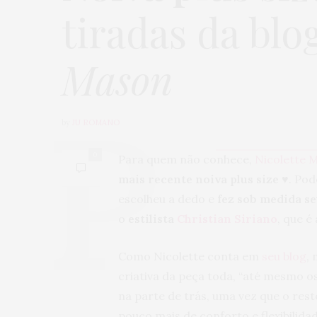
tiradas da blo
Mason
by
JU ROMANO
0
Para quem não conhece,
Nicolette 
mais recente noiva plus size
♥. Pod
escolheu a dedo e
fez sob medida se
o
estilista
Christian Siriano
, que é
Como Nicolette conta em
seu blog
,
criativa da peça toda, “até mesmo o
na parte de trás, uma vez que o rest
pouco mais de conforto e flexibilidade