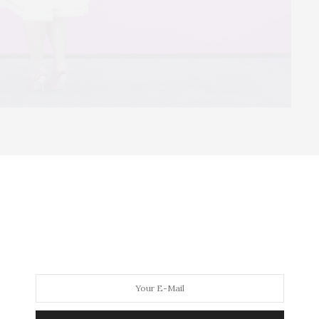
 plus size para o ensaio de fotos
e um jantar de
 grande dia da festa e do casamento, que foi esse fim
deiro vestido dos sonhos
. Ela deixou de lado a
nude com detalhes dourados fazendo uma chuva por
ize
:
inspiração fashion
♥