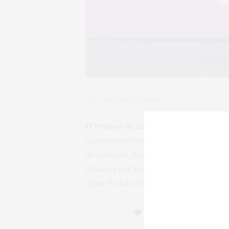
F
oto:
Nicolette Mason
O branco acima foi usado pela noiva
casamento em abril desse ano. Já no
de semana, Nicolette usou um
verda
clássica cor branca e escolheu um 
cima do tule. Inspirador!
♥
Noiva plus s