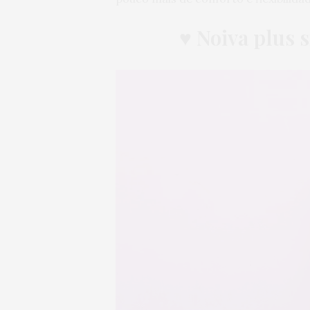
♥
Noiva plus s