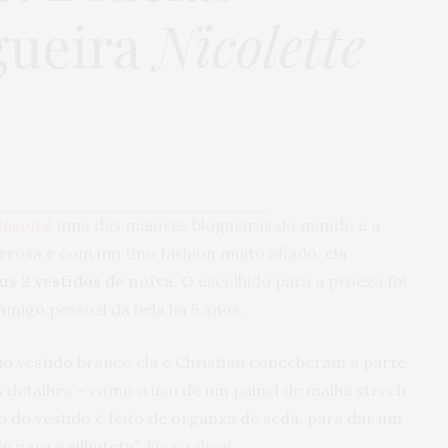
gueira
Nicolette
Mason
é uma das maiores blogueiras do mundo e a
erosa e com um tino fashion muito afiado, ela
us 2 vestidos de noiva
. O escolhido para a proeza foi
 amigo pessoal da bela há 5 anos.
 no vestido branco ela e Christian conceberam a parte
s detalhes – como o uso de um painel de malha strech
o do vestido é feito de organza de seda, para dar um
 para a silhuteta”. Fica a dica!