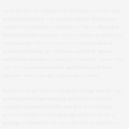
As moléculas do colágeno são grandes, portanto
não
penetram nos fios
, e tá aí a
sua melhor função pro
cabelo!
Se pudéssemos aumentar e olhar a
fibra dos
fios danificados
(seja por ações naturais ou químicas)
veríamos que elas têm como se fossem
ranhuras,
pedaços faltando
, que facilitam a
saída de água e
nutrientes dos fios
e, consequentemente, fazem com
que eles fiquem
ressecados, quebradiços, fracos,
opacos
e tudo mais que a gente quer evitar.
Pois bem, aí que entra o
colágeno-milagroso
! Ele age
preenchendo esses espaços
que faltam na fibra e
criando um filme em volta dos fios
. Essa camada
protetora ajuda a
reter mais água
dentro do fio e
protege o cabelo
do sol e do calor dos modeladores.