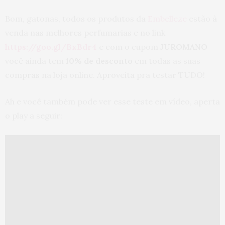
Bom, gatonas, t
odos os produtos da
Embelleze
estão à
venda nas melhores perfumarias e no link
https://goo.gl/BxBdr4
e com o cupom
JUROMANO
você ainda tem
10% de desconto
em todas as suas
compras na loja online. Aproveita pra testar TUDO!
Ah e você também pode ver esse teste em vídeo, aperta
o play a seguir: