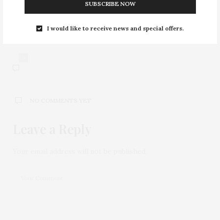
SUBSCRIBE NOW
NEXT ARTICLE
1 peça 3 looks com short clochard:
dicas para mudar
I would like to receive news and special offers.
completamente!
0
NO COMMENTS YET
Leave a Reply
Your email address will not be published.