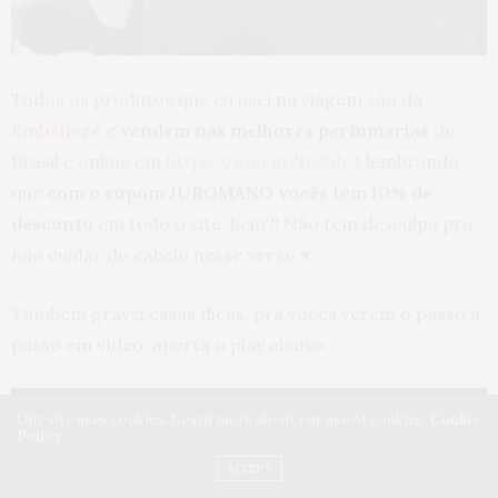
Todos os produtos que eu usei na viagem são da
Embelleze
e
vendem nas melhores perfumarias
do
Brasil e online em
https://goo.gl/BxBdr4
lembrando
que
com o cupom JUROMANO vocês têm 10% de
desconto
em todo o site, hein?! Não tem desculpa pra
não cuidar do cabelo nesse verão ♥
Também gravei essas dicas, pra vocês verem o passo a
passo em vídeo, aperta o play abaixo:
Our site uses cookies. Learn more about our use of cookies:
Cookie
Policy
ACCEPT