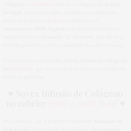
Colágeno
a
Embelleze
retirou o colágeno da
Acácia
Senegal
, uma planta típica da África \o/ (abençoa,
senhor!). Aí dona
Embelleze
combinou esse
componente 100% vegetal
com outras proteínas e
aminoácidos e o
elemento “X” de Novex
, pra deixar a
fórmula poderosa e dar o resultado de salão em casa.
É exatamente essa família,
Novex Infusão de Colágeno
da
Embelleze
, que vou testar hoje e fazer a resenha de
todos os produtos.
♥
Novex Infusão de Colágeno
no cabelo:
testei e conto tudo!
♥
Pra começar, são 4 produtos na família:
Shampoo de
Hidratação
Vitay Infusão de Colágeno,
Tratamento