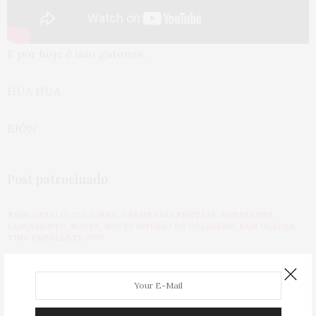
E por hoje é isso gatonas,
HUA HUA
BJÓN
Post patrocinado
TAGS:
CABELO
,
COLÁGENO
,
CREME PARA PENTEAR
,
EMBELLEZE
,
LANÇAMENTO
,
NOVEX
,
NOVEX INFUSÃO DE COLÁGENO
,
RAIZ OLEOSA
,
TIME EMBELLEZE 2020
PREVIOUS ARTICLE
Como cuidar do cabelo no verão
: 7 dicas PERFEITAS!