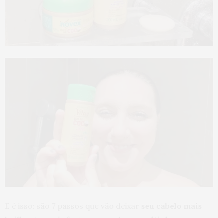
E é isso: são 7 passos que vão deixar
seu cabelo mais