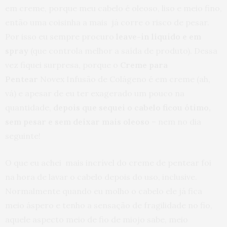
em creme, porque meu cabelo é oleoso, liso e meio fino,
então uma coisinha a mais já corre o risco de pesar.
Por isso eu sempre procuro
leave-in líquido e em
spray
(que controla melhor a saída de produto). Dessa
vez fiquei surpresa, porque o
Creme para
Pentear
Novex Infusão de Colágeno é em creme (ah,
vá) e apesar de eu ter exagerado um pouco na
quantidade,
depois que sequei o cabelo ficou ótimo,
sem pesar e sem deixar mais oleoso
– nem no dia
seguinte!
O que eu achei mais incrível do creme de pentear foi
na hora de lavar o cabelo depois do uso, inclusive.
Normalmente quando eu molho o cabelo ele já fica
meio áspero e tenho a sensação de fragilidade no fio,
aquele aspecto meio de fio de miojo sabe, meio