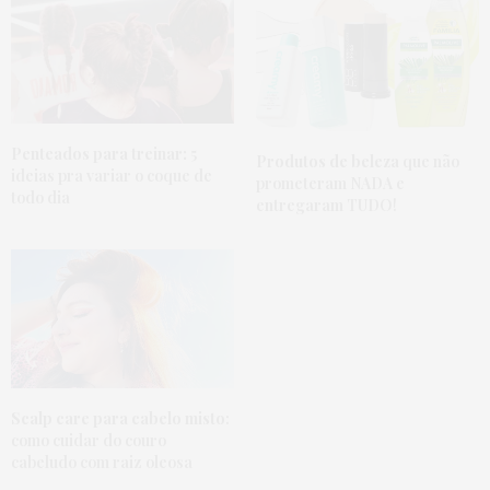
Penteados para treinar:
5
Produtos de beleza
que não
ideias pra variar o coque de
prometeram NADA e
todo dia
entregaram TUDO!
Scalp care para cabelo misto
:
como cuidar do couro
cabeludo com raiz oleosa