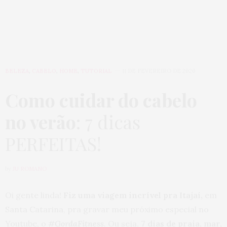
BELEZA
,
CABELO
,
HOME
,
TUTORIAL
11 DE FEVEREIRO DE 2020
Como cuidar do cabelo
no verão
: 7 dicas
PERFEITAS!
by
JU ROMANO
Oi gente linda!
Fiz uma viagem incrível pra Itajaí,
em
Santa Catarina, pra gravar meu próximo especial no
Youtube, o
#GordaFitness
. Ou seja,
7 dias de praia, mar,