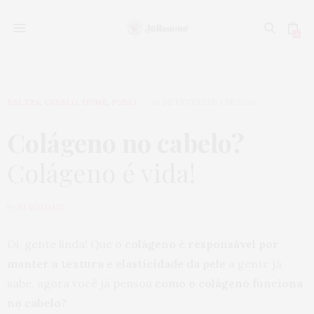
0
BELEZA
,
CABELO
,
HOME
,
PUBLI
28 DE FEVEREIRO DE 2020
Colágeno no cabelo?
Colágeno é vida!
by
JU ROMANO
Oi, gente linda! Que o
colágeno
é
responsável por
manter a textura e elasticidade da pele
a gente já
sabe, agora você já pensou
como o colágeno funciona
no cabelo?