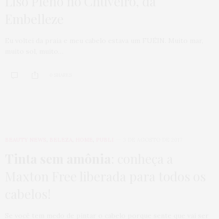
Liso Pleno no Chuveiro, da
Embelleze
Eu voltei da praia e meu cabelo estava um FUÉIN. Muito mar,
muito sol, muito…
0 SHARES
BEAUTY NEWS
,
BELEZA
,
HOME
,
PUBLI
3 DE AGOSTO DE 2017
Tinta sem amônia
: conheça a
Maxton Free liberada para todos os
cabelos!
Se você tem medo de pintar o cabelo porque sente que vai ser