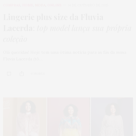
COMPRAS
,
HOME
,
MODA
,
ONLINE
14 DE OUTUBRO DE 2015
Lingerie plus size da Fluvia
Lacerda
:
top model lança sua própria
coleção
Olá queridas! Hoje tem uma ótima notícia para as fãs da musa
Fluvia Lacerda (tô…
0 SHARES