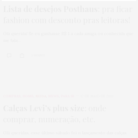
Lista de desejos Posthaus
: pra ficar
fashion com desconto pras leitoras!
Olá querida! Se eu ganhasse R$ 1 a cada amiga ou conhecida que
me fala…
3 SHARES
COMPRAS
,
HOME
,
MODA
,
NEWS
,
PARA IR
17 DE MAIO DE 2016
Calças Levi’s plus size
: onde
comprar, numeração, etc.
Olá queridas, esse último sábado foi o lançamento das calças