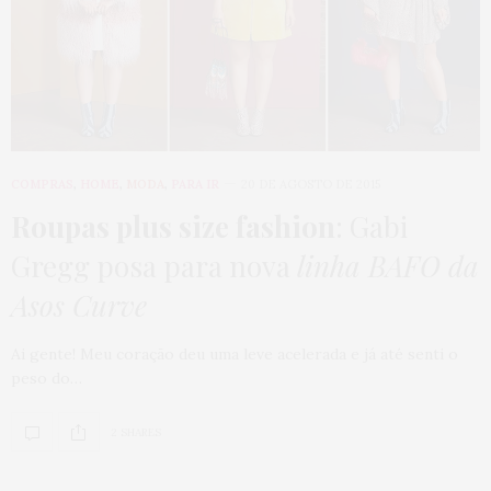
COMPRAS
,
HOME
,
MODA
,
PARA IR
20 DE AGOSTO DE 2015
Roupas plus size fashion
: Gabi
Gregg posa para nova
linha BAFO da
Asos Curve
Ai gente! Meu coração deu uma leve acelerada e já até senti o
peso do…
2 SHARES