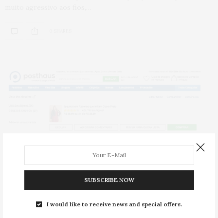
muito agressivo aos fios,…
0 SHARES
SUBSCRIBE NOW
I would like to receive news and special offers.
COMPRAS
,
HOME
,
MODA
,
ONLINE
,
PUBLI
9 DE AGOSTO DE 2016