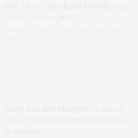
BBB: Meus 5
produtos favoritos
da
Avon |
Aperta o play!
Olá queridas, quem nunca teve um produto da Avon que atire o
primeiro batom! hua…
0 SHARES
ENSAIOS INSPIRADORES
,
HOME
,
MODA
,
NEWS
,
PARA IR
,
ROTEIROS
26 DE OUTUBRO DE 2015
Estilo não tem tamanho!
8
musas
plus size
juntas em uma campanha
de arrasar