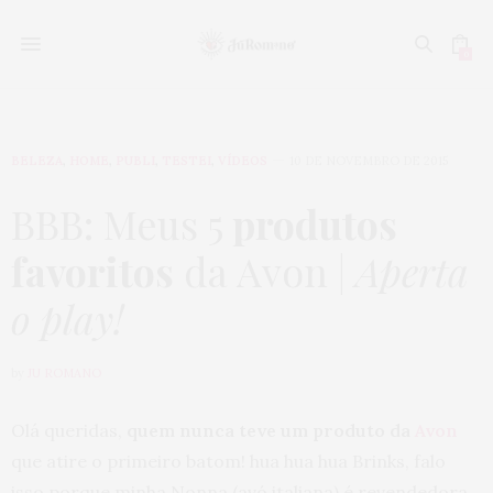
0
BELEZA
,
HOME
,
PUBLI
,
TESTEI
,
VÍDEOS
10 DE NOVEMBRO DE 2015
BBB: Meus 5
produtos
favoritos
da Avon |
Aperta
o play!
by
JU ROMANO
Olá queridas,
quem nunca teve um produto da
Avon
que atire o primeiro batom! hua hua hua Brinks, falo
isso porque minha Nonna (avó italiana) é revendedora