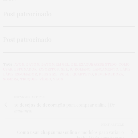
Post patrocinado
Post patrocinado
TAGS:
AVON
,
BATOM
,
BATOM EM GEL
,
BELEZAQUEFAZSENTIDO
,
COMO
USAR
,
ESFUMADOR
,
FAVORITOS
,
GEL
,
JU ROMANO
,
LANÇAMENTO
,
LÁPIS
,
LÁPIS ESFUMADOR
,
PLUS SIZE
,
PUBLI
,
QUARTETO
,
REVENDEDORA
,
SOMBRA
,
TRUQUES
,
VÍDEO
,
VLOG
PREVIOUS ARTICLE
19
desejos de decoração
para comprar online |
De
mudança!
NEXT ARTICLE
Como usar chapéu masculino
e modelos para variar o