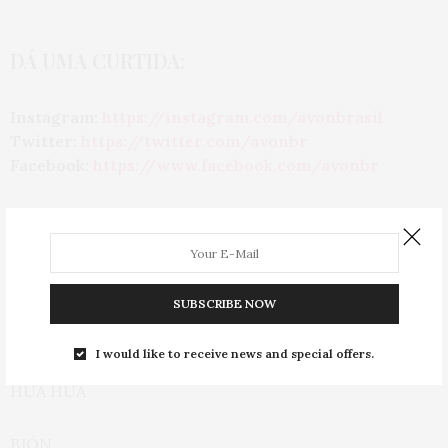
DÁ UMA CURTIDA:
Instagram:
https://instagram.com/avonbrasil
Twitter:
https://twitter.com/avonbr
Facebook:
https://www.facebook.com/avonbr
SUBSCRIBE NOW
Enfim, por enquanto é isso!
I would like to receive news and special offers.
HUA HUA
BJÓN