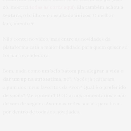
só, mostrei
todas as cores aqui
).
Ela também achou a
textura, o brilho e o resultado únicos
! O melhor
lançamento ♥
­N­ã­o contei no v­í­deo, mas­ entre as novidades ­da
plataforma­ est­­á­ a ­maior facilidade para quem quiser ­se
tor­nar revendedora.
Bom, nada como
um belo batom pra alegrar a vida e
dar um up na autoestima
, né?! Vocês já testaram
algum dos meus favoritos da Avon?
Qual é o preferido
de vocês?
Me contem TUDO aí nos comentários e não
deixem de seguir a
Avon
nas redes sociais para ficar
por dentro de todas as novidades.