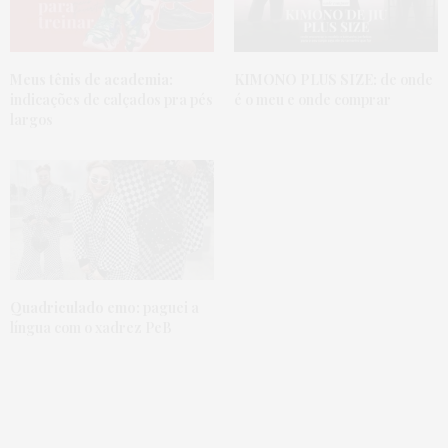
Meus tênis de academia:
KIMONO PLUS SIZE:
de onde
indicações de calçados pra pés
é o meu e onde comprar
largos
Quadriculado emo:
paguei a
língua com o xadrez PeB