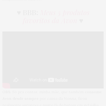
♥
BBB:
Meus 5 produtos
favoritos da Avon
♥
OBS.
Só pra contar, minha mãe, que também
consome
Avon desde sempre
por causa da Nonna, ficou
realmente surpresa e muito fã do batom em gel (olha